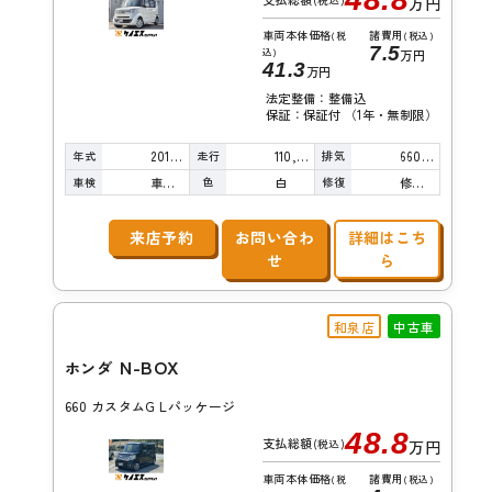
(税込)
万円
車両本体価格
諸費用
(税
(税込)
7.5
込)
万円
41.3
万円
法定整備：整備込
保証：保証付 （1年・無制限）
年式
走行
排気
2015年
110,000km
660cc
車検
色
修復
車検整備付
白
修復歴無し
来店予約
お問い合わ
詳細はこち
せ
ら
和泉店
中古車
N-BOX
ホンダ
660 カスタムG Lパッケージ
48.8
支払総額
(税込)
万円
車両本体価格
諸費用
(税
(税込)