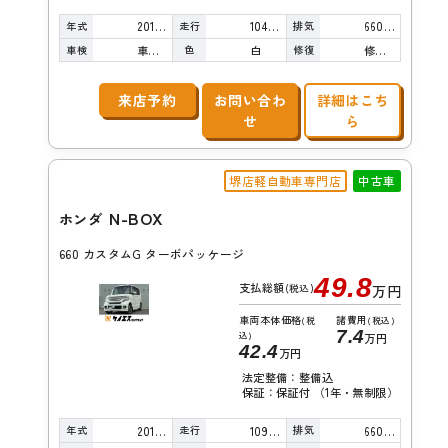
年式
走行
排気
2018年
104,000km
660cc
車検
色
修復
車検整備付
白
修復歴有り
来店予約
お問い合わ
詳細はこち
せ
ら
堺店軽自動車専門店
中古車
N-BOX
ホンダ
660 カスタムG ターボパッケージ
49.8
支払総額
(税込)
万円
車両本体価格
諸費用
(税
(税込)
7.4
込)
万円
42.4
万円
法定整備：整備込
保証：保証付 （1年・無制限）
年式
走行
排気
2013年
109,000km
660cc