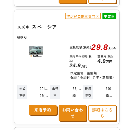
堺店軽自動車専門店
中古車
スペーシア
スズキ
660 G
29.8
支払総額
(税込)
万円
車両本体価格
諸費用
(税
(税込)
4.9
込)
万円
24.9
万円
法定整備：整備無
保証：保証付 （1年・無制限）
年式
走行
排気
2014年
98,000km
660cc
車検
色
修復
26(R8)/10
緑
修復歴無し
来店予約
お問い合わ
詳細はこち
せ
ら