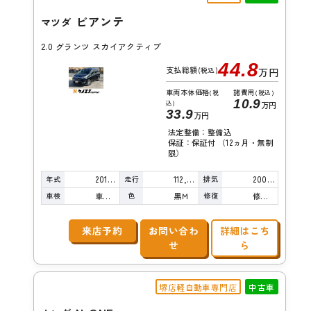
ビアンテ
マツダ
2.0 グランツ スカイアクティブ
44.8
支払総額
(税込)
万円
車両本体価格
諸費用
(税
(税込)
10.9
込)
万円
33.9
万円
法定整備：整備込
保証：保証付 （12ヵ月・無制
限）
年式
走行
排気
2014年
112,000km
2000cc
車検
色
修復
車検整備付
黒Ｍ
修復歴無し
来店予約
お問い合わ
詳細はこち
せ
ら
堺店軽自動車専門店
中古車