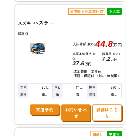
堺店軽自動車専門店
中古車
ハスラー
スズキ
660 G
44.8
支払総額
(税込)
万円
車両本体価格
諸費用
(税
(税込)
7.2
込)
万円
37.6
万円
法定整備：整備込
保証：保証付 （1年・無制限）
年式
走行
排気
2014年
111,000km
660cc
車検
色
修復
車検整備付
青
修復歴無し
来店予約
お問い合わ
詳細はこち
せ
ら
和泉店
中古車