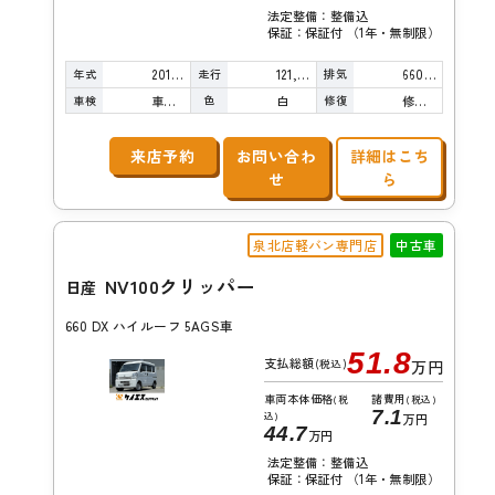
法定整備：整備込
保証：保証付 （1年・無制限）
年式
走行
排気
2018年
121,000km
660cc
車検
色
修復
車検整備付
白
修復歴無し
来店予約
お問い合わ
詳細はこち
せ
ら
泉北店軽バン専門店
中古車
NV100クリッパー
日産
660 DX ハイルーフ 5AGS車
51.8
支払総額
(税込)
万円
車両本体価格
諸費用
(税
(税込)
7.1
込)
万円
44.7
万円
法定整備：整備込
保証：保証付 （1年・無制限）