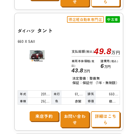
せ
ら
堺店軽自動車専門店
中古車
タント
ダイハツ
660 X SAII
49.8
支払総額
(税込)
万円
車両本体価格
諸費用
(税
(税込)
6
込)
万円
43.8
万円
法定整備：整備無
保証：保証付 （1年・無制限）
年式
走行
排気
2015年
61,000km
660cc
車検
色
修復
26(R8)/09
赤紫
修復歴無し
来店予約
お問い合わ
詳細はこち
せ
ら