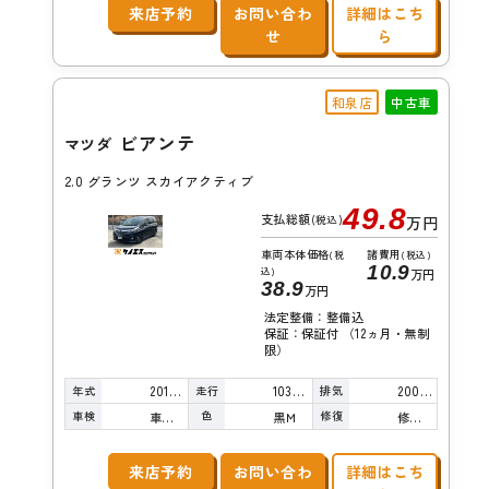
来店予約
お問い合わ
詳細はこち
せ
ら
和泉店
中古車
ビアンテ
マツダ
2.0 グランツ スカイアクティブ
49.8
支払総額
(税込)
万円
車両本体価格
諸費用
(税
(税込)
10.9
込)
万円
38.9
万円
法定整備：整備込
保証：保証付 （12ヵ月・無制
限）
年式
走行
排気
2015年
103,000km
2000cc
車検
色
修復
車検整備付
黒Ｍ
修復歴無し
来店予約
お問い合わ
詳細はこち