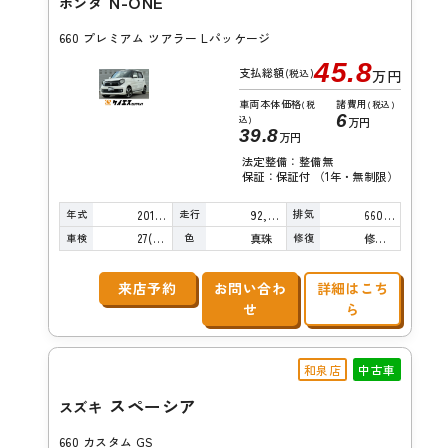
N-ONE
ホンダ
660 プレミアム ツアラー Lパッケージ
45.8
支払総額
(税込)
万円
車両本体価格
諸費用
(税
(税込)
6
込)
万円
39.8
万円
法定整備：整備無
保証：保証付 （1年・無制限）
年式
走行
排気
2013年
92,000km
660cc
車検
色
修復
27(R9)/03
真珠
修復歴無し
来店予約
お問い合わ
詳細はこち
せ
ら
和泉店
中古車
スペーシア
スズキ
660 カスタム GS