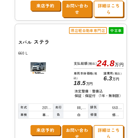
来店予約
お問い合わ
詳細はこち
せ
ら
堺店軽自動車専門店
中古車
ステラ
スバル
660 L
24.8
支払総額
(税込)
万円
車両本体価格
諸費用
(税
(税込)
6.3
込)
万円
18.5
万円
法定整備：整備込
保証：保証付 （1年・無制限）
年式
走行
排気
2013年
88,000km
660cc
車検
色
修復
車検整備付
白
修復歴無し
来店予約
お問い合わ
詳細はこち
せ
ら