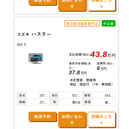
来店予約
お問い合わ
詳細はこち
せ
ら
堺店軽自動車専門店
中古車
ハスラー
スズキ
660 X
43.8
支払総額
(税込)
万円
車両本体価格
諸費用
(税
(税込)
6
込)
万円
37.8
万円
法定整備：整備無
保証：保証付 （1年・無制限）
年式
走行
排気
2016年
103,000km
660cc
車検
色
修復
27(R9)/03
青II白
修復歴無し
来店予約
お問い合わ
詳細はこち
せ
ら