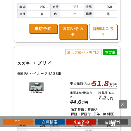
年式
走行
排気
2020年
109,000km
660cc
車検
色
修復
車検整備付
白
修復歴無し
来店予約
お問い合わ
詳細はこち
せ
ら
泉北店軽バン専門店
中古車
エブリイ
スズキ
660 PA ハイルーフ 5AGS車
51.8
支払総額
(税込)
万円
車両本体価格
諸費用
(税
(税込)
7.2
込)
万円
44.6
万円
法定整備：整備込
保証：保証付 （1年・無制限）
TEL
在庫検索
来店予約
店舗情報
年式
走行
排気
2016年
107,000km
660cc