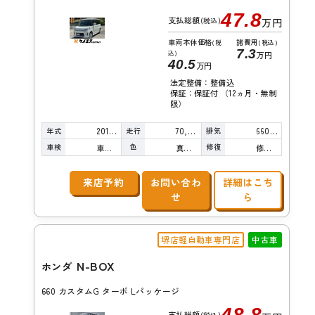
47.8
支払総額
(税込)
万円
車両本体価格
諸費用
(税
(税込)
7.3
込)
万円
40.5
万円
法定整備：整備込
保証：保証付 （12ヵ月・無制
限）
年式
走行
排気
2015年
70,000km
660cc
車検
色
修復
車検整備付
真珠白
修復歴無し
来店予約
お問い合わ
詳細はこち
せ
ら
堺店軽自動車専門店
中古車
N-BOX
ホンダ
660 カスタムG ターボ Lパッケージ
48.8
支払総額