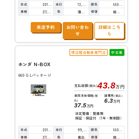
年式
走行
排気
2012年
72,000km
660cc
車検
色
修復
27(R9)/12
薄桃Ｍ
修復歴無し
来店予約
お問い合わ
詳細はこち
せ
ら
堺店軽自動車専門店
中古車
N-BOX
ホンダ
660 G Lパッケージ
43.8
支払総額
(税込)
万円
車両本体価格
諸費用
(税
(税込)
6.3
込)
万円
37.5
万円
法定整備：整備無
保証：保証付 （1年・無制限）
年式
走行
排気
2014年
99,000km
660cc
車検
色
修復
27(R9)/07
黄白
修復歴無し