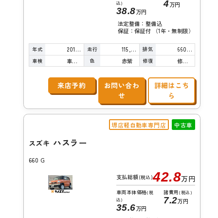
4
込)
万円
38.8
万円
法定整備：整備込
保証：保証付 （1年・無制限）
年式
走行
排気
2016年
115,000km
660cc
車検
色
修復
車検整備付
赤紫
修復歴無し
来店予約
お問い合わ
詳細はこち
せ
ら
堺店軽自動車専門店
中古車
ハスラー
スズキ
660 G
42.8
支払総額
(税込)
万円
車両本体価格
諸費用
(税
(税込)
7.2
込)
万円
35.6
万円