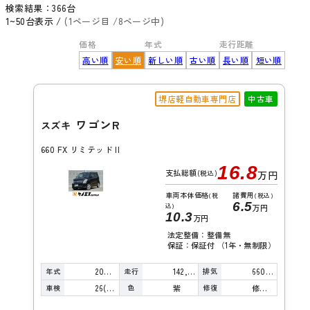
検索結果：
366
台
1~50台表示 /
(1ページ目 /8ページ中)
価格
年式
走行距離
高い順
安い順
新しい順
古い順
長い順
短い順
堺店軽自動車専門店
中古車
ワゴンR
スズキ
660 FX リミテッド II
16.8
支払総額
(税込)
万円
車両本体価格
諸費用
(税
(税込)
6.5
込)
万円
10.3
万円
法定整備：整備無
保証：保証付 （1年・無制限）
年式
走行
排気
2009年
142,000km
660cc
車検
色
修復
26(R8)/08
紫
修復歴無し