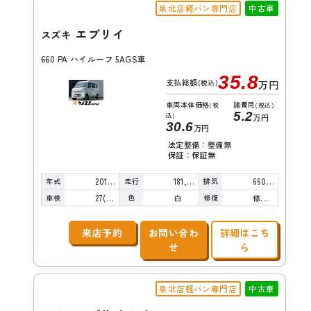
泉北店軽バン専門店
中古車
エブリイ
スズキ
660 PA ハイルーフ 5AGS車
35.8
支払総額
(税込)
万円
車両本体価格
諸費用
(税
(税込)
5.2
込)
万円
30.6
万円
法定整備：整備無
保証：保証無
年式
走行
排気
2015年
181,000km
660cc
車検
色
修復
27(R9)/04
白
修復歴無し
来店予約
お問い合わ
詳細はこち
せ
ら
泉北店軽バン専門店
中古車