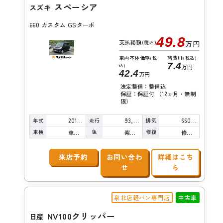
スペーシア
スズキ
660 カスタム GSターボ
49.8
支払総額
(税込)
万円
車両本体価格
諸費用
(税
(税込)
7.4
込)
万円
42.4
万円
法定整備：整備込
保証：保証付 （12ヵ月・無制
限）
年式
走行
排気
2016年
93,000km
660cc
車検
色
修復
車検整備付
紫真珠
修復歴無し
来店予約
お問い合わ
詳細はこち
せ
ら
泉北店軽バン専門店
中古車
NV100クリッパー
日産