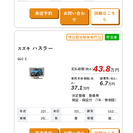
来店予約
お問い合わ
詳細はこち
せ
ら
堺店軽自動車専門店
中古車
ハスラー
スズキ
660 X
43.8
支払総額
(税込)
万円
車両本体価格
諸費用
(税
(税込)
6.7
込)
万円
37.1
万円
法定整備：整備無
保証：保証付 （1年・無制限）
年式
走行
排気
2015年
101,000km
660cc
車検
色
修復
28(R10)/04
青
修復歴無し