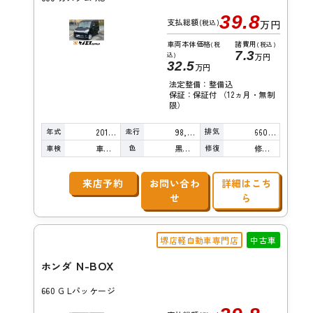
39.8
支払総額
(税込)
万円
車両本体価格
諸費用
(税
(税込)
7.3
込)
万円
32.5
万円
法定整備：整備込
保証：保証付 （12ヵ月・無制
限）
年式
走行
排気
2015年
98,000km
660cc
車検
色
修復
車検整備付
黒真珠
修復歴無し
来店予約
お問い合わ
詳細はこち
せ
ら
堺店軽自動車専門店
中古車
N-BOX
ホンダ
660 G Lパッケージ