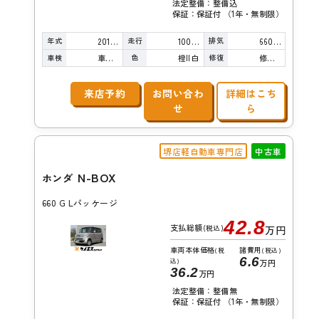
法定整備：整備込
保証：保証付 （1年・無制限）
年式
走行
排気
2014年
100,000km
660cc
車検
色
修復
車検整備付
橙II白
修復歴無し
来店予約
お問い合わ
詳細はこち
せ
ら
堺店軽自動車専門店
中古車
N-BOX
ホンダ
660 G Lパッケージ
42.8
支払総額
(税込)
万円
車両本体価格
諸費用
(税
(税込)
6.6
込)
万円
36.2
万円
法定整備：整備無
保証：保証付 （1年・無制限）