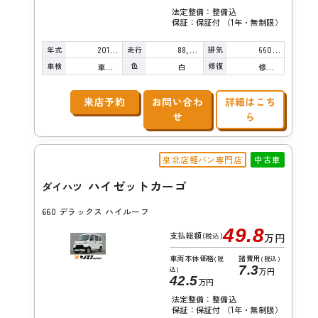
法定整備：整備込
保証：保証付 （1年・無制限）
年式
走行
排気
2016年
88,000km
660cc
車検
色
修復
車検整備付
白
修復歴無し
来店予約
お問い合わ
詳細はこち
せ
ら
泉北店軽バン専門店
中古車
ハイゼットカーゴ
ダイハツ
660 デラックス ハイルーフ
49.8
支払総額
(税込)
万円
車両本体価格
諸費用
(税
(税込)
7.3
込)
万円
42.5
万円
法定整備：整備込
保証：保証付 （1年・無制限）