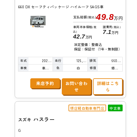
660 DX セーフティパッケージ ハイルーフ 5AGS車
49.8
支払総額
(税込)
万円
車両本体価格
諸費用
(税
(税込)
7.1
込)
万円
42.7
万円
法定整備：整備込
保証：保証付 （1年・無制限）
年式
走行
排気
2020年
125,000km
660cc
車検
色
修復
車検整備付
白
修復歴無し
来店予約
お問い合わ
詳細はこち
せ
ら
堺店軽自動車専門店
中古車
ハスラー
スズキ
G