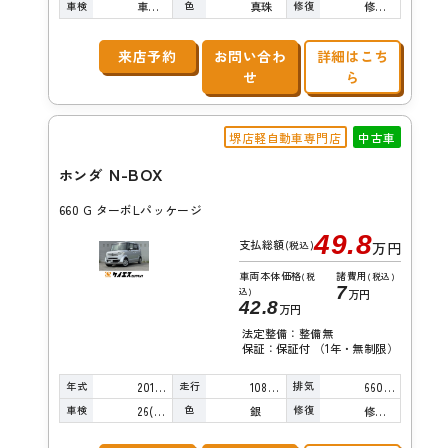
車検
色
修復
車検整備付
真珠
修復歴無し
来店予約
お問い合わ
詳細はこち
せ
ら
堺店軽自動車専門店
中古車
N-BOX
ホンダ
660 G ターボLパッケージ
49.8
支払総額
(税込)
万円
車両本体価格
諸費用
(税
(税込)
7
込)
万円
42.8
万円
法定整備：整備無
保証：保証付 （1年・無制限）
年式
走行
排気
2015年
108,000km
660cc
車検
色
修復
26(R8)/10
銀
修復歴無し