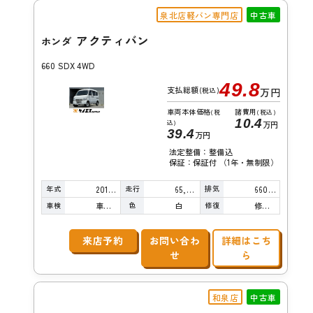
泉北店軽バン専門店
中古車
アクティバン
ホンダ
660 SDX 4WD
49.8
支払総額
(税込)
万円
車両本体価格
諸費用
(税
(税込)
10.4
込)
万円
39.4
万円
法定整備：整備込
保証：保証付 （1年・無制限）
年式
走行
排気
2014年
65,000km
660cc
車検
色
修復
車検整備付
白
修復歴無し
来店予約
お問い合わ
詳細はこち
せ
ら
和泉店
中古車