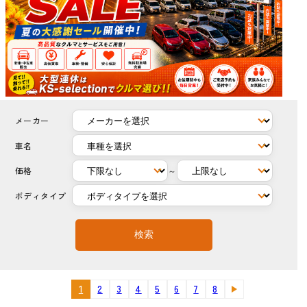
メーカー
車名
価格
～
ボディタイプ
検索
1
2
3
4
5
6
7
8