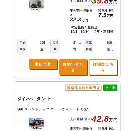
39.8
支払総額
(税込)
万円
車両本体価格
諸費用
(税
(税込)
7.5
込)
万円
32.3
万円
法定整備：整備込
保証：保証付 （1年・無制限）
年式
走行
排気
2015年
91,000km
660cc
車検
色
修復
車検整備付
茶
修復歴無し
来店予約
お問い合わ
詳細はこち
せ
ら
堺店軽自動車専門店
中古車
タント
ダイハツ
660 フレンドシップ ウェルカムシート X SAIII
42.8
支払総額
(税込)
万円
車両本体価格
諸費用
(税
(税込)