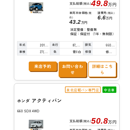
49.8
支払総額
(税込)
万円
車両本体価格
諸費用
(税
(税込)
6.6
込)
万円
43.2
万円
法定整備：整備無
保証：保証付 （1年・無制限）
年式
走行
排気
2015年
87,000km
660cc
車検
色
修復
27(R9)/04
青II白
修復歴無し
来店予約
お問い合わ
詳細はこち
せ
ら
泉北店軽バン専門店
中古車
アクティバン
ホンダ
660 SDX 4WD
50.8
支払総額
(税込)
万円
車両本体価格
諸費用