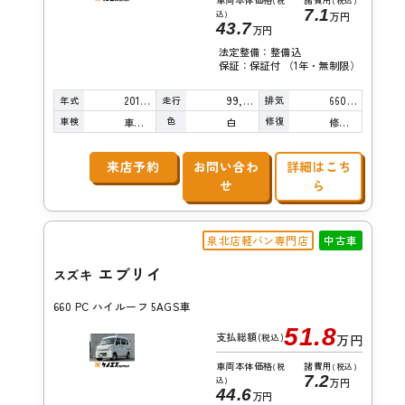
(税
(税込)
7.1
込)
万円
43.7
万円
法定整備：整備込
保証：保証付 （1年・無制限）
年式
走行
排気
2016年
99,000km
660cc
車検
色
修復
車検整備付
白
修復歴無し
来店予約
お問い合わ
詳細はこち
せ
ら
泉北店軽バン専門店
中古車
エブリイ
スズキ
660 PC ハイルーフ 5AGS車
51.8
支払総額
(税込)
万円
車両本体価格
諸費用
(税
(税込)
7.2
込)
万円
44.6
万円