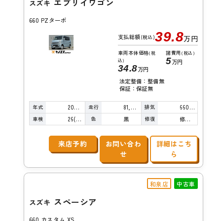
エブリイワゴン
スズキ
660 PZターボ
39.8
支払総額
(税込)
万円
車両本体価格
諸費用
(税
(税込)
5
込)
万円
34.8
万円
法定整備：整備無
保証：保証無
年式
走行
排気
2007年
81,000km
660cc
車検
色
修復
26(R8)/12
黒
修復歴無し
来店予約
お問い合わ
詳細はこち
せ
ら
和泉店
中古車
スペーシア
スズキ
660 カスタム XS