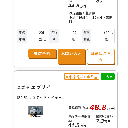
4
込)
万円
44.8
万円
法定整備：整備無
保証：保証付 （12ヵ月・無制
限）
年式
走行
排気
2017年
106,000km
660cc
車検
色
修復
28(R10)/01
黒
修復歴無し
来店予約
お問い合わ
詳細はこち
せ
ら
泉北店軽バン専門店
中古車
エブリイ
スズキ
660 PA リミテッド ハイルーフ
48.8
支払総額
(税込)
万円
車両本体価格
諸費用
(税
(税込)
7.3
込)
万円
41.5
万円