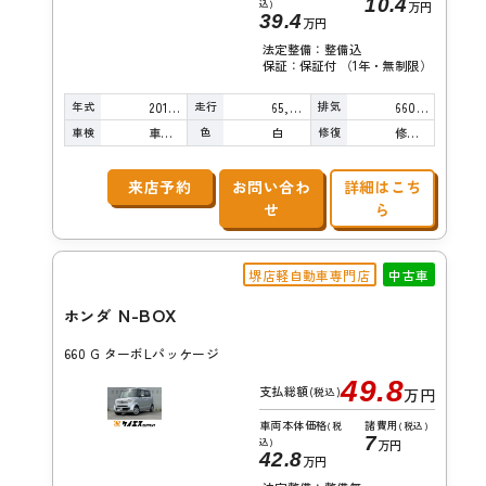
10.4
込)
万円
39.4
万円
法定整備：整備込
保証：保証付 （1年・無制限）
年式
走行
排気
2014年
65,000km
660cc
車検
色
修復
車検整備付
白
修復歴無し
来店予約
お問い合わ
詳細はこち
せ
ら
堺店軽自動車専門店
中古車
N-BOX
ホンダ
660 G ターボLパッケージ
49.8
支払総額
(税込)
万円
車両本体価格
諸費用
(税
(税込)
7
込)
万円
42.8
万円