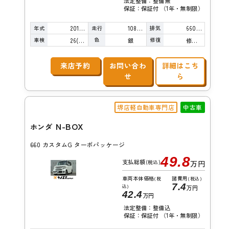
法定整備：整備無
保証：保証付 （1年・無制限）
年式
走行
排気
2015年
108,000km
660cc
車検
色
修復
26(R8)/10
銀
修復歴無し
来店予約
お問い合わ
詳細はこち
せ
ら
堺店軽自動車専門店
中古車
N-BOX
ホンダ
660 カスタムG ターボパッケージ
49.8
支払総額
(税込)
万円
車両本体価格
諸費用
(税
(税込)
7.4
込)
万円
42.4
万円
法定整備：整備込
保証：保証付 （1年・無制限）