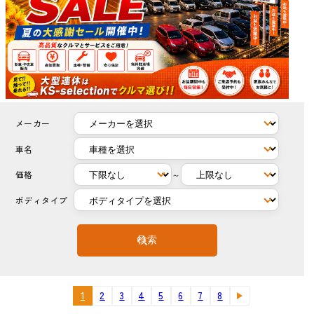
メーカー
車名
価格
～
ボディタイプ
検索
1
2
3
4
5
6
7
8