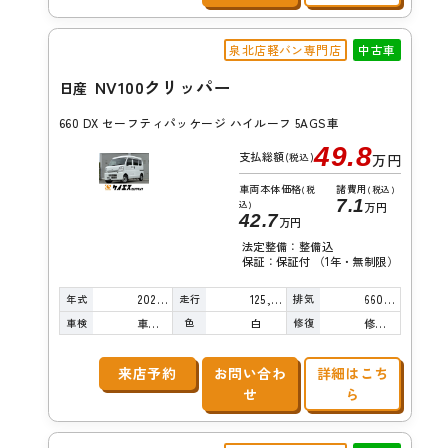
泉北店軽バン専門店
中古車
NV100クリッパー
日産
660 DX セーフティパッケージ ハイルーフ 5AGS車
49.8
支払総額
(税込)
万円
車両本体価格
諸費用
(税
(税込)
7.1
込)
万円
42.7
万円
法定整備：整備込
保証：保証付 （1年・無制限）
年式
走行
排気
2020年
125,000km
660cc
車検
色
修復
車検整備付
白
修復歴無し
来店予約
お問い合わ
詳細はこち
せ
ら