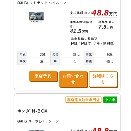
660 PA リミテッド ハイルーフ
48.8
支払総額
(税込)
万円
車両本体価格
諸費用
(税
(税込)
7.3
込)
万円
41.5
万円
法定整備：整備込
保証：保証付 （1年・無制限）
年式
走行
排気
2016年
88,000km
660cc
車検
色
修復
車検整備付
白
修復歴無し
来店予約
お問い合わ
詳細はこち
せ
ら
堺店軽自動車専門店
中古車
N-BOX
ホンダ
660 G ターボLパッケージ
48.8
支払総額