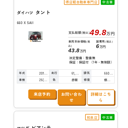
堺店軽自動車専門店
中古車
タント
ダイハツ
660 X SAII
49.8
支払総額
(税込)
万円
車両本体価格
諸費用
(税
(税込)
6
込)
万円
43.8
万円
法定整備：整備無
保証：保証付 （1年・無制限）
年式
走行
排気
2015年
61,000km
660cc
車検
色
修復
26(R8)/09
赤紫
修復歴無し
来店予約
お問い合わ
詳細はこち
せ
ら
和泉店
中古車
ビアンテ
マツダ