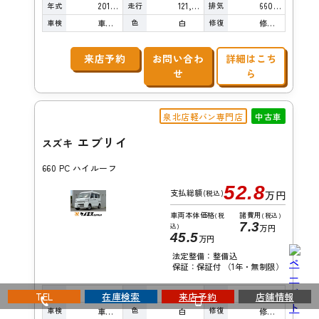
年式
走行
排気
2018年
121,000km
660cc
車検
色
修復
車検整備付
白
修復歴無し
来店予約
お問い合わ
詳細はこち
せ
ら
泉北店軽バン専門店
中古車
エブリイ
スズキ
660 PC ハイルーフ
52.8
支払総額
(税込)
万円
車両本体価格
諸費用
(税
(税込)
7.3
込)
万円
45.5
万円
法定整備：整備込
保証：保証付 （1年・無制限）
年式
走行
排気
2018年
118,000km
660cc
TEL
在庫検索
来店予約
店舗情報
車検
色
修復
車検整備付
白
修復歴無し