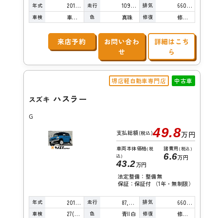
年式
走行
排気
2013年
109,000km
660cc
車検
色
修復
車検整備付
真珠
修復歴無し
来店予約
お問い合わ
詳細はこち
せ
ら
堺店軽自動車専門店
中古車
ハスラー
スズキ
G
49.8
支払総額
(税込)
万円
車両本体価格
諸費用
(税
(税込)
6.6
込)
万円
43.2
万円
法定整備：整備無
保証：保証付 （1年・無制限）
年式
走行
排気
2015年
87,000km
660cc
車検
色
修復
27(R9)/04
青II白
修復歴無し