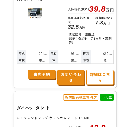
39.8
支払総額
(税込)
万円
車両本体価格
諸費用
(税
(税込)
7.3
込)
万円
32.5
万円
法定整備：整備込
保証：保証付 （12ヵ月・無制
限）
年式
走行
排気
2015年
98,000km
660cc
車検
色
修復
車検整備付
黒真珠
修復歴無し
来店予約
お問い合わ
詳細はこち
せ
ら
堺店軽自動車専門店
中古車
タント
ダイハツ
660 フレンドシップ ウェルカムシート X SAIII