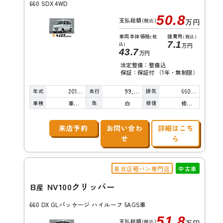
660 SDX 4WD
50.8
支払総額
(税込)
万円
車両本体価格
諸費用
(税
(税込)
7.1
込)
万円
43.7
万円
法定整備：整備込
保証：保証付 （1年・無制限）
年式
走行
排気
2016年
99,000km
660cc
車検
色
修復
車検整備付
白
修復歴無し
来店予約
お問い合わ
詳細はこち
せ
ら
泉北店軽バン専門店
中古車
NV100クリッパー
日産
660 DX GLパッケージ ハイルーフ 5AGS車
51.8
支払総額
(税込)