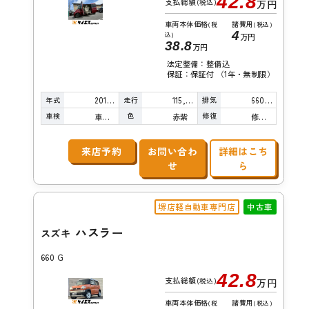
42.8
支払総額
(税込)
万円
車両本体価格
諸費用
(税
(税込)
4
込)
万円
38.8
万円
法定整備：整備込
保証：保証付 （1年・無制限）
年式
走行
排気
2016年
115,000km
660cc
車検
色
修復
車検整備付
赤紫
修復歴無し
来店予約
お問い合わ
詳細はこち
せ
ら
堺店軽自動車専門店
中古車
ハスラー
スズキ
660 G
42.8
支払総額
(税込)
万円
車両本体価格
諸費用
(税
(税込)