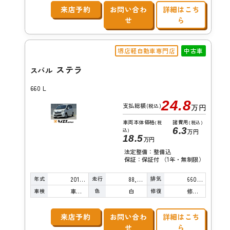
来店予約
お問い合わ
詳細はこち
せ
ら
堺店軽自動車専門店
中古車
ステラ
スバル
660 L
24.8
支払総額
(税込)
万円
車両本体価格
諸費用
(税
(税込)
6.3
込)
万円
18.5
万円
法定整備：整備込
保証：保証付 （1年・無制限）
年式
走行
排気
2013年
88,000km
660cc
車検
色
修復
車検整備付
白
修復歴無し
来店予約
お問い合わ
詳細はこち
せ
ら