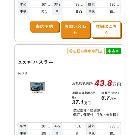
年式
走行
排気
2014年
99,000km
660cc
車検
色
修復
27(R9)/07
黄白
修復歴無し
来店予約
お問い合わ
詳細はこち
せ
ら
堺店軽自動車専門店
中古車
ハスラー
スズキ
660 X
43.8
支払総額
(税込)
万円
車両本体価格
諸費用
(税
(税込)
6.7
込)
万円
37.1
万円
法定整備：整備無
保証：保証付 （1年・無制限）
年式
走行
排気
2015年
101,000km
660cc
車検
色
修復
28(R10)/04
青
修復歴無し