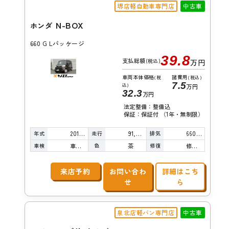
堺店軽自動車専門店
中古車
N-BOX
ホンダ
660 G Lパッケージ
39.8
支払総額
(税込)
万円
車両本体価格
諸費用
(税
(税込)
7.5
込)
万円
32.3
万円
法定整備：整備込
保証：保証付 （1年・無制限）
年式
走行
排気
2015年
91,000km
660cc
車検
色
修復
車検整備付
茶
修復歴無し
来店予約
お問い合わ
詳細はこち
せ
ら
泉北店軽バン専門店
中古車