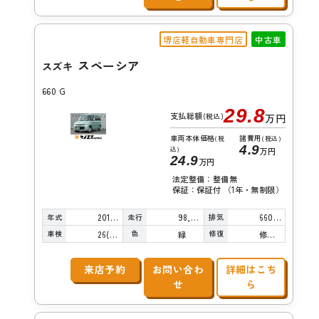
堺店軽自動車専門店
中古車
スペーシア
スズキ
660 G
29.8
支払総額
(税込)
万円
車両本体価格
諸費用
(税
(税込)
4.9
込)
万円
24.9
万円
法定整備：整備無
保証：保証付 （1年・無制限）
年式
走行
排気
2014年
98,000km
660cc
車検
色
修復
26(R8)/10
緑
修復歴無し
来店予約
お問い合わ
詳細はこち
せ
ら