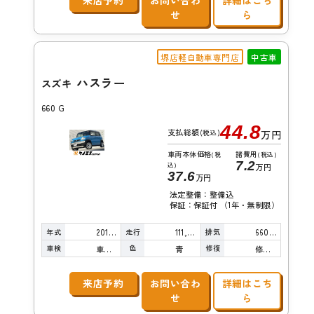
来店予約
お問い合わ
詳細はこち
せ
ら
堺店軽自動車専門店
中古車
ハスラー
スズキ
660 G
44.8
支払総額
(税込)
万円
車両本体価格
諸費用
(税
(税込)
7.2
込)
万円
37.6
万円
法定整備：整備込
保証：保証付 （1年・無制限）
年式
走行
排気
2014年
111,000km
660cc
車検
色
修復
車検整備付
青
修復歴無し
来店予約
お問い合わ
詳細はこち
せ
ら