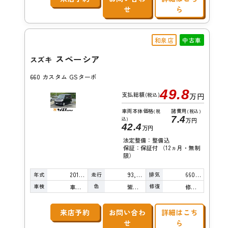
せ
ら
和泉店
中古車
スペーシア
スズキ
660 カスタム GSターボ
49.8
支払総額
(税込)
万円
車両本体価格
諸費用
(税
(税込)
7.4
込)
万円
42.4
万円
法定整備：整備込
保証：保証付 （12ヵ月・無制
限）
年式
走行
排気
2016年
93,000km
660cc
車検
色
修復
車検整備付
紫真珠
修復歴無し
来店予約
お問い合わ
詳細はこち
せ
ら