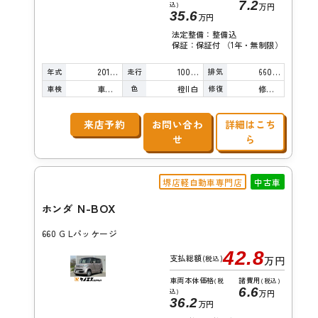
7.2
込)
万円
35.6
万円
法定整備：整備込
保証：保証付 （1年・無制限）
年式
走行
排気
2014年
100,000km
660cc
車検
色
修復
車検整備付
橙II白
修復歴無し
来店予約
お問い合わ
詳細はこち
せ
ら
堺店軽自動車専門店
中古車
N-BOX
ホンダ
660 G Lパッケージ
42.8
支払総額
(税込)
万円
車両本体価格
諸費用
(税
(税込)
6.6
込)
万円
36.2
万円