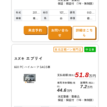
保証：保証付 （1年・無制限）
年式
走行
排気
2016年
107,000km
660cc
車検
色
修復
車検整備付
白
修復歴無し
来店予約
お問い合わ
詳細はこち
せ
ら
泉北店軽バン専門店
中古車
エブリイ
スズキ
660 PC ハイルーフ 5AGS車
51.8
支払総額
(税込)
万円
車両本体価格
諸費用
(税
(税込)
7.2
込)
万円
44.6
万円
法定整備：整備込
保証：保証付 （1年・無制限）