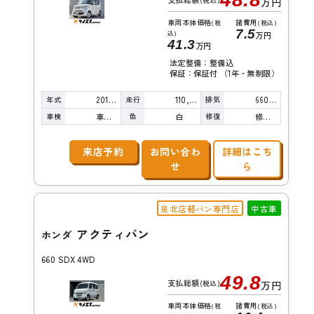
(税込)
万円
車両本体価格
諸費用
(税
(税込)
7.5
込)
万円
41.3
万円
法定整備：整備込
保証：保証付 （1年・無制限）
年式
走行
排気
2015年
110,000km
660cc
車検
色
修復
車検整備付
白
修復歴無し
来店予約
お問い合わ
詳細はこち
せ
ら
泉北店軽バン専門店
中古車
アクティバン
ホンダ
660 SDX 4WD
49.8
支払総額
(税込)
万円
車両本体価格
諸費用
(税
(税込)