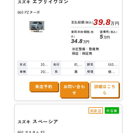
エブリイワゴン
スズキ
660 PZターボ
39.8
支払総額
(税込)
万円
車両本体価格
諸費用
(税
(税込)
5
込)
万円
34.8
万円
法定整備：整備無
保証：保証無
年式
走行
排気
2007年
81,000km
660cc
車検
色
修復
26(R8)/12
黒
修復歴無し
来店予約
お問い合わ
詳細はこち
せ
ら
和泉店
中古車
スペーシア
スズキ
660 カスタム XS