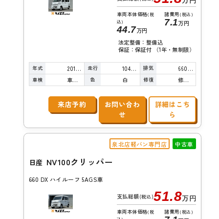
万円
車両本体価格
諸費用
(税
(税込)
7.1
込)
万円
44.7
万円
法定整備：整備込
保証：保証付 （1年・無制限）
年式
走行
排気
2017年
104,000km
660cc
車検
色
修復
車検整備付
白
修復歴無し
来店予約
お問い合わ
詳細はこち
せ
ら
泉北店軽バン専門店
中古車
NV100クリッパー
日産
660 DX ハイルーフ 5AGS車
51.8
支払総額
(税込)
万円
車両本体価格
諸費用
(税
(税込)