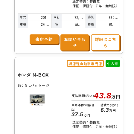
法定整備：整備無
保証：保証付 （1年・無制限）
年式
走行
排気
2012年
72,000km
660cc
車検
色
修復
27(R9)/12
薄桃Ｍ
修復歴無し
来店予約
お問い合わ
詳細はこち
せ
ら
堺店軽自動車専門店
中古車
N-BOX
ホンダ
660 G Lパッケージ
43.8
支払総額
(税込)
万円
車両本体価格
諸費用
(税
(税込)
6.3
込)
万円
37.5
万円
法定整備：整備無
保証：保証付 （1年・無制限）