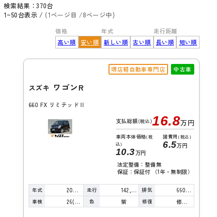
検索結果：
370
台
1~50台表示 /
(1ページ目 /8ページ中)
価格
年式
走行距離
高い順
安い順
新しい順
古い順
長い順
短い順
堺店軽自動車専門店
中古車
ワゴンR
スズキ
660 FX リミテッド II
16.8
支払総額
(税込)
万円
車両本体価格
諸費用
(税
(税込)
6.5
込)
万円
10.3
万円
法定整備：整備無
保証：保証付 （1年・無制限）
年式
走行
排気
2009年
142,000km
660cc
車検
色
修復
26(R8)/08
紫
修復歴無し