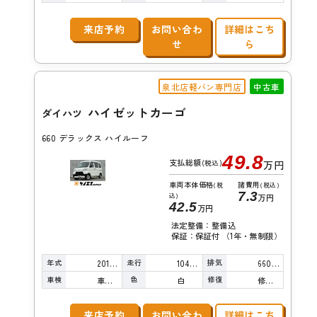
来店予約
お問い合わ
詳細はこち
せ
ら
泉北店軽バン専門店
中古車
ハイゼットカーゴ
ダイハツ
660 デラックス ハイルーフ
49.8
支払総額
(税込)
万円
車両本体価格
諸費用
(税
(税込)
7.3
込)
万円
42.5
万円
法定整備：整備込
保証：保証付 （1年・無制限）
年式
走行
排気
2018年
104,000km
660cc
車検
色
修復
車検整備付
白
修復歴有り
来店予約
お問い合わ
詳細はこち