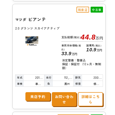
和泉店
中古車
ビアンテ
マツダ
2.0 グランツ スカイアクティブ
44.8
支払総額
(税込)
万円
車両本体価格
諸費用
(税
(税込)
10.9
込)
万円
33.9
万円
法定整備：整備込
保証：保証付 （12ヵ月・無制
限）
年式
走行
排気
2014年
112,000km
2000cc
車検
色
修復
車検整備付
黒Ｍ
修復歴無し
来店予約
お問い合わ
詳細はこち
せ
ら