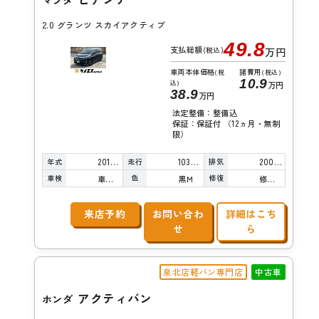
2.0 グランツ スカイアクティブ
49.8
支払総額
(税込)
万円
車両本体価格
諸費用
(税
(税込)
10.9
込)
万円
38.9
万円
法定整備：整備込
保証：保証付 （12ヵ月・無制
限）
年式
走行
排気
2015年
103,000km
2000cc
車検
色
修復
車検整備付
黒Ｍ
修復歴無し
来店予約
お問い合わ
詳細はこち
せ
ら
泉北店軽バン専門店
中古車
アクティバン
ホンダ