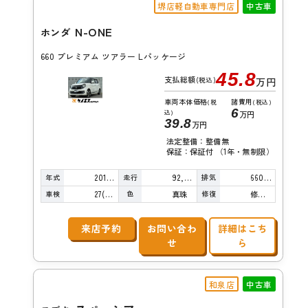
堺店軽自動車専門店
中古車
N-ONE
ホンダ
660 プレミアム ツアラー Lパッケージ
45.8
支払総額
(税込)
万円
車両本体価格
諸費用
(税
(税込)
6
込)
万円
39.8
万円
法定整備：整備無
保証：保証付 （1年・無制限）
年式
走行
排気
2013年
92,000km
660cc
車検
色
修復
27(R9)/03
真珠
修復歴無し
来店予約
お問い合わ
詳細はこち
せ
ら
和泉店
中古車