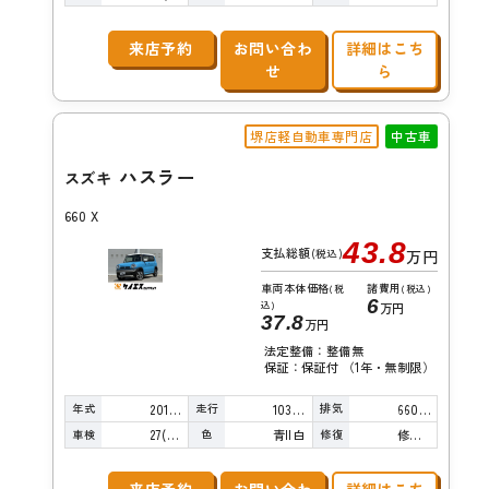
来店予約
お問い合わ
詳細はこち
せ
ら
堺店軽自動車専門店
中古車
ハスラー
スズキ
660 X
43.8
支払総額
(税込)
万円
車両本体価格
諸費用
(税
(税込)
6
込)
万円
37.8
万円
法定整備：整備無
保証：保証付 （1年・無制限）
年式
走行
排気
2016年
103,000km
660cc
車検
色
修復
27(R9)/03
青II白
修復歴無し