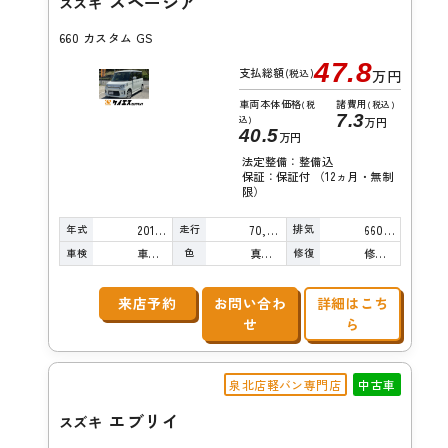
スペーシア
スズキ
660 カスタム GS
47.8
支払総額
(税込)
万円
車両本体価格
諸費用
(税
(税込)
7.3
込)
万円
40.5
万円
法定整備：整備込
保証：保証付 （12ヵ月・無制
限）
年式
走行
排気
2015年
70,000km
660cc
車検
色
修復
車検整備付
真珠白
修復歴無し
来店予約
お問い合わ
詳細はこち
せ
ら
泉北店軽バン専門店
中古車
エブリイ
スズキ