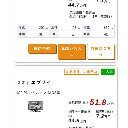
7.1
込)
万円
44.7
万円
法定整備：整備込
保証：保証付 （1年・無制限）
年式
走行
排気
2020年
109,000km
660cc
車検
色
修復
車検整備付
白
修復歴無し
来店予約
お問い合わ
詳細はこち
せ
ら
泉北店軽バン専門店
中古車
エブリイ
スズキ
660 PA ハイルーフ 5AGS車
51.8
支払総額
(税込)
万円
車両本体価格
諸費用
(税
(税込)
7.2
込)
万円
44.6
万円
法定整備：整備込