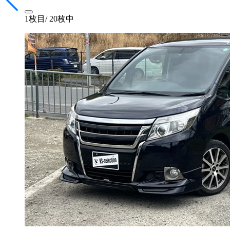
1
枚目
/
20
枚中