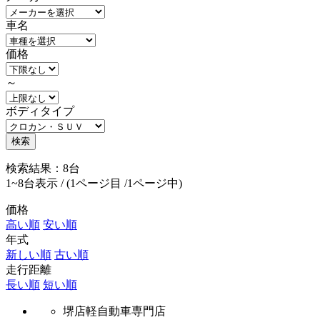
車名
価格
～
ボディタイプ
検索
検索結果：
8
台
1~8台表示 /
(1ページ目 /1ページ中)
価格
高い順
安い順
年式
新しい順
古い順
走行距離
長い順
短い順
堺店軽自動車専門店