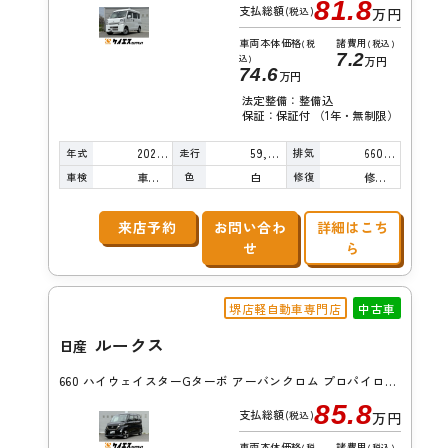
81.8
支払総額
(税込)
万円
車両本体価格
諸費用
(税
(税込)
7.2
込)
万円
74.6
万円
法定整備：整備込
保証：保証付 （1年・無制限）
年式
走行
排気
2022年
59,000km
660cc
車検
色
修復
車検整備付
白
修復歴無し
来店予約
お問い合わ
詳細はこち
せ
ら
堺店軽自動車専門店
中古車
ルークス
日産
660 ハイウェイスターGターボ アーバンクロム プロパイロット エディション
85.8
支払総額
(税込)
万円
車両本体価格
諸費用
(税
(税込)