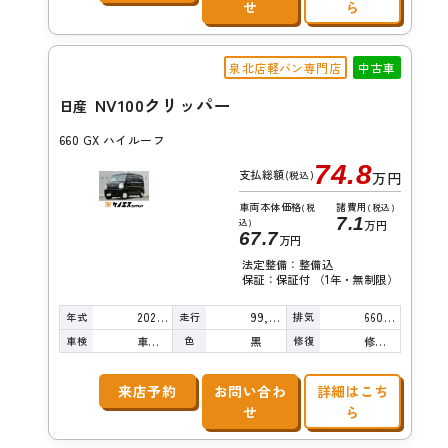
せ
ら
泉北店軽バン専門店
中古車
NV100クリッパー
日産
660 GX ハイルーフ
74.8
支払総額
(税込)
万円
車両本体価格
諸費用
(税
(税込)
7.1
込)
万円
67.7
万円
法定整備：整備込
保証：保証付 （1年・無制限）
年式
走行
排気
2021年
99,000km
660cc
車検
色
修復
車検整備付
黒
修復歴無し
来店予約
お問い合わ
詳細はこち
せ
ら