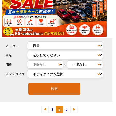
メーカー
車名
価格
～
ボディタイプ
検索
1
2
3