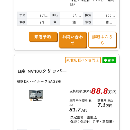
限）
年式
走行
排気
2016年
94,000km
2000cc
車検
色
修復
27(R9)/08
銀
修復歴無し
来店予約
お問い合わ
詳細はこち
せ
ら
泉北店軽バン専門店
中古車
NV100クリッパー
日産
660 DX ハイルーフ 5AGS車
88.8
支払総額
(税込)
万円
車両本体価格
諸費用
(税
(税込)
7.1
込)
万円
81.7
万円
法定整備：整備込
保証：保証付 （1年・無制限）