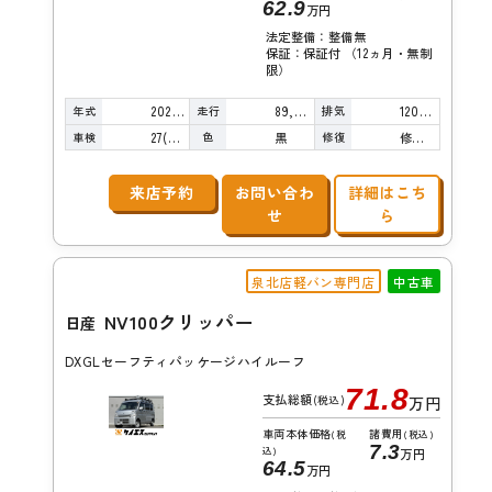
62.9
万円
法定整備：整備無
保証：保証付 （12ヵ月・無制
限）
年式
走行
排気
2020年
89,000km
1200cc
車検
色
修復
27(R9)/02
黒
修復歴無し
来店予約
お問い合わ
詳細はこち
せ
ら
泉北店軽バン専門店
中古車
NV100クリッパー
日産
DXGLセーフティパッケージハイルーフ
71.8
支払総額
(税込)
万円
車両本体価格
諸費用
(税
(税込)
7.3
込)
万円
64.5
万円