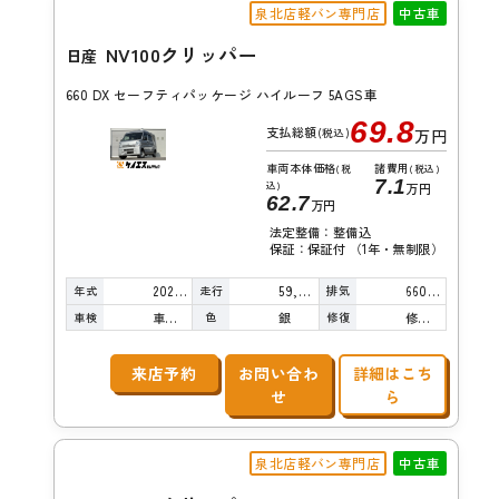
泉北店軽バン専門店
中古車
NV100クリッパー
日産
660 DX セーフティパッケージ ハイルーフ 5AGS車
69.8
支払総額
(税込)
万円
車両本体価格
諸費用
(税
(税込)
7.1
込)
万円
62.7
万円
法定整備：整備込
保証：保証付 （1年・無制限）
年式
走行
排気
2021年
59,000km
660cc
車検
色
修復
車検整備付
銀
修復歴無し
来店予約
お問い合わ
詳細はこち
せ
ら
泉北店軽バン専門店
中古車