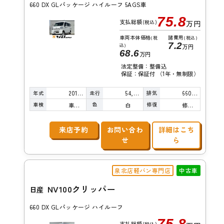
660 DX GLパッケージ ハイルーフ 5AGS車
75.8
支払総額
(税込)
万円
車両本体価格
諸費用
(税
(税込)
7.2
込)
万円
68.6
万円
法定整備：整備込
保証：保証付 （1年・無制限）
年式
走行
排気
2018年
54,000km
660cc
車検
色
修復
車検整備付
白
修復歴無し
来店予約
お問い合わ
詳細はこち
せ
ら
泉北店軽バン専門店
中古車
NV100クリッパー
日産
660 DX GLパッケージ ハイルーフ
75.8
支払総額