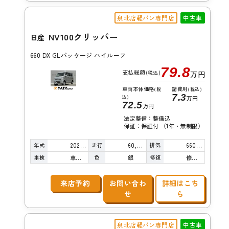
泉北店軽バン専門店
中古車
NV100クリッパー
日産
660 DX GLパッケージ ハイルーフ
79.8
支払総額
(税込)
万円
車両本体価格
諸費用
(税
(税込)
7.3
込)
万円
72.5
万円
法定整備：整備込
保証：保証付 （1年・無制限）
年式
走行
排気
2021年
60,000km
660cc
車検
色
修復
車検整備付
銀
修復歴無し
来店予約
お問い合わ
詳細はこち
せ
ら
泉北店軽バン専門店
中古車