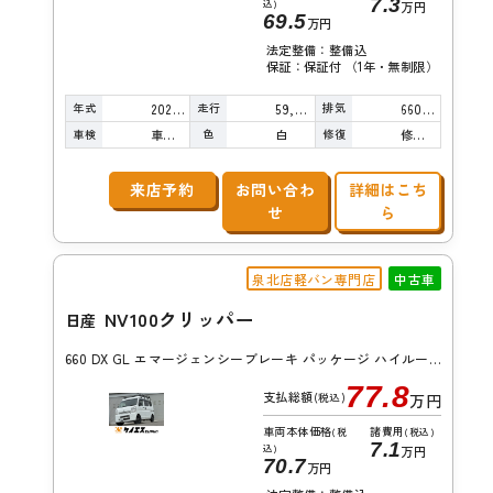
7.3
込)
万円
69.5
万円
法定整備：整備込
保証：保証付 （1年・無制限）
年式
走行
排気
2022年
59,000km
660cc
車検
色
修復
車検整備付
白
修復歴無し
来店予約
お問い合わ
詳細はこち
せ
ら
泉北店軽バン専門店
中古車
NV100クリッパー
日産
660 DX GL エマージェンシーブレーキ パッケージ ハイルーフ 5AGS車
77.8
支払総額
(税込)
万円
車両本体価格
諸費用
(税
(税込)
7.1
込)
万円
70.7
万円