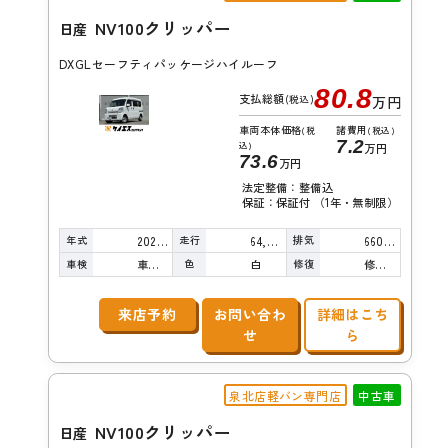
NV100クリッパー
日産
DXGLセーフティパッケージハイルーフ
80.8
支払総額
(税込)
万円
車両本体価格
諸費用
(税
(税込)
7.2
込)
万円
73.6
万円
法定整備：整備込
保証：保証付 （1年・無制限）
年式
走行
排気
2022年
64,000km
660cc
車検
色
修復
車検整備付
白
修復歴無し
来店予約
お問い合わ
詳細はこち
せ
ら
泉北店軽バン専門店
中古車
NV100クリッパー
日産