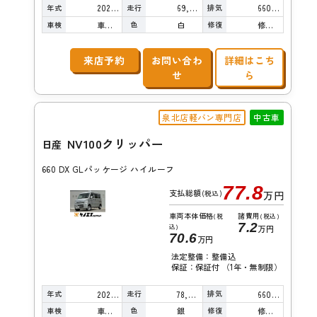
年式
走行
排気
2022年
69,000km
660cc
車検
色
修復
車検整備付
白
修復歴無し
来店予約
お問い合わ
詳細はこち
せ
ら
泉北店軽バン専門店
中古車
NV100クリッパー
日産
660 DX GLパッケージ ハイルーフ
77.8
支払総額
(税込)
万円
車両本体価格
諸費用
(税
(税込)
7.2
込)
万円
70.6
万円
法定整備：整備込
保証：保証付 （1年・無制限）
年式
走行
排気
2022年
78,000km
660cc
車検
色
修復
車検整備付
銀
修復歴無し