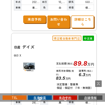
年式
走行
排気
2022年
10,000km
660cc
車検
色
修復
車検整備付
白
修復歴無し
来店予約
お問い合わ
詳細はこち
せ
ら
堺店軽自動車専門店
中古車
デイズ
日産
660 X
89.8
支払総額
(税込)
万円
車両本体価格
諸費用
(税
(税込)
6.3
込)
万円
83.5
万円
法定整備：整備無
保証：保証付 （1年・無制限）
年式
走行
排気
2022年
18,000km
660cc
TEL
在庫検索
来店予約
店舗情報
車検
色
修復
28(R10)/01
黒
修復歴無し