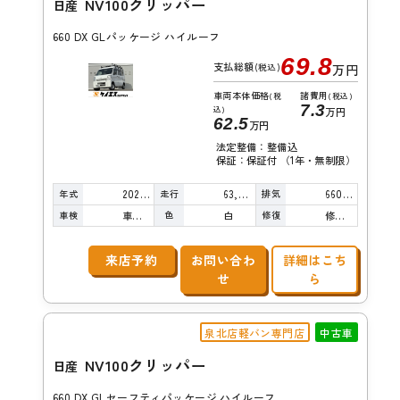
NV100クリッパー
日産
660 DX GLパッケージ ハイルーフ
69.8
支払総額
(税込)
万円
車両本体価格
諸費用
(税
(税込)
7.3
込)
万円
62.5
万円
法定整備：整備込
保証：保証付 （1年・無制限）
年式
走行
排気
2020年
63,000km
660cc
車検
色
修復
車検整備付
白
修復歴無し
来店予約
お問い合わ
詳細はこち
せ
ら
泉北店軽バン専門店
中古車
NV100クリッパー
日産
660 DX GLセーフティパッケージ ハイルーフ