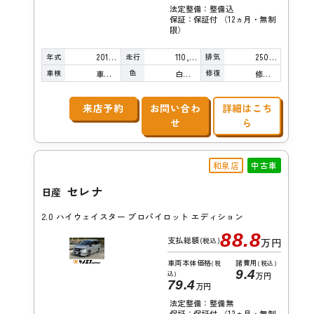
法定整備：整備込
保証：保証付 （12ヵ月・無制
限）
年式
走行
排気
2016年
110,000km
2500cc
車検
色
修復
車検整備付
白真珠
修復歴無し
来店予約
お問い合わ
詳細はこち
せ
ら
和泉店
中古車
セレナ
日産
2.0 ハイウェイスター プロパイロット エディション
88.8
支払総額
(税込)
万円
車両本体価格
諸費用
(税
(税込)
9.4
込)
万円
79.4
万円
法定整備：整備無
保証：保証付 （12ヵ月・無制