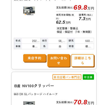
69.8
支払総額
(税込)
万円
車両本体価格
諸費用
(税
(税込)
7.3
込)
万円
62.5
万円
法定整備：整備込
保証：保証付 （1年・無制限）
年式
走行
排気
2020年
68,000km
660cc
車検
色
修復
車検整備付
白
修復歴無し
来店予約
お問い合わ
詳細はこち
せ
ら
泉北店軽バン専門店
中古車
NV100クリッパー
日産
660 DX GLパッケージ ハイルーフ
70.8
支払総額
(税込)
万円