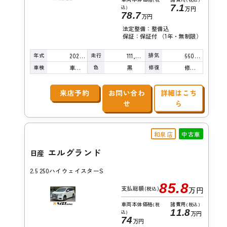
7.1
込)
万円
78.7
万円
法定整備：整備込
保証：保証付 （1年・無制限）
年式
走行
排気
2021年
111,000km
660cc
車検
色
修復
車検整備付
黒
修復歴無し
来店予約
お問い合わ
詳細はこち
せ
ら
和泉店
中古車
エルグランド
日産
2.5 250ハイウェイスターS
85.8
支払総額
(税込)
万円
車両本体価格
諸費用
(税
(税込)
11.8
込)
万円
74
万円