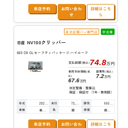
来店予約
お問い合わ
詳細はこち
せ
ら
泉北店軽バン専門店
中古車
NV100クリッパー
日産
660 DX GLセーフティパッケージ ハイルーフ
74.8
支払総額
(税込)
万円
車両本体価格
諸費用
(税
(税込)
7.2
込)
万円
67.6
万円
法定整備：整備込
保証：保証付 （1年・無制限）
年式
走行
排気
2021年
73,000km
660cc
車検
色
修復
車検整備付
銀
修復歴無し
来店予約
お問い合わ
詳細はこち