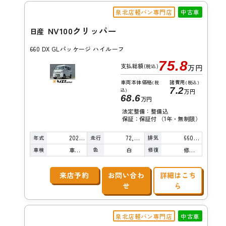
泉北店軽バン専門店
中古車
NV100クリッパー
日産
660 DX GLパッケージ ハイルーフ
75.8
支払総額
(税込)
万円
車両本体価格
諸費用
(税
(税込)
7.2
込)
万円
68.6
万円
法定整備：整備込
保証：保証付 （1年・無制限）
年式
走行
排気
2022年
72,000km
660cc
車検
色
修復
車検整備付
白
修復歴無し
来店予約
お問い合わ
詳細はこち
せ
ら
泉北店軽バン専門店
中古車