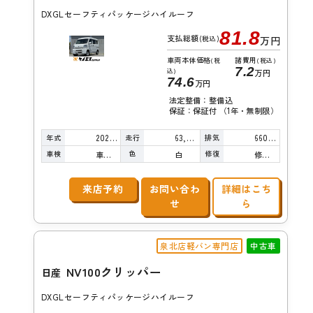
DXGLセーフティパッケージハイルーフ
81.8
支払総額
(税込)
万円
車両本体価格
諸費用
(税
(税込)
7.2
込)
万円
74.6
万円
法定整備：整備込
保証：保証付 （1年・無制限）
年式
走行
排気
2022年
63,000km
660cc
車検
色
修復
車検整備付
白
修復歴無し
来店予約
お問い合わ
詳細はこち
せ
ら
泉北店軽バン専門店
中古車
NV100クリッパー
日産
DXGLセーフティパッケージハイルーフ