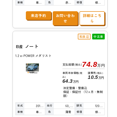
車検
色
修復
車検整備付
赤真珠
修復歴無し
来店予約
お問い合わ
詳細はこち
せ
ら
和泉店
中古車
ノート
日産
1.2 e-POWER メダリスト
74.8
支払総額
(税込)
万円
車両本体価格
諸費用
(税
(税込)
10.5
込)
万円
64.3
万円
法定整備：整備込
保証：保証付 （12ヵ月・無制
限）
年式
走行
排気
2017年
60,000km
1200cc
車検
色
修復
車検整備付
薄青
修復歴無し