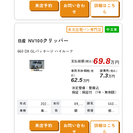
来店予約
お問い合わ
詳細はこち
せ
ら
泉北店軽バン専門店
中古車
NV100クリッパー
日産
660 DX GLパッケージ ハイルーフ
69.8
支払総額
(税込)
万円
車両本体価格
諸費用
(税
(税込)
7.3
込)
万円
62.5
万円
法定整備：整備込
保証：保証付 （1年・無制限）
年式
走行
排気
2021年
89,000km
660cc
車検
色
修復
車検整備付
銀
修復歴無し
来店予約
お問い合わ
詳細はこち
せ
ら