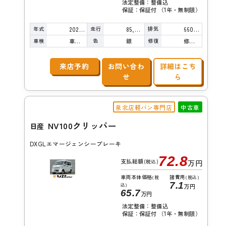
法定整備：整備込
保証：保証付 （1年・無制限）
年式
走行
排気
2022年
85,000km
660cc
車検
色
修復
車検整備付
銀
修復歴無し
来店予約
お問い合わ
詳細はこち
せ
ら
泉北店軽バン専門店
中古車
NV100クリッパー
日産
DXGLエマージェンシーブレーキ
72.8
支払総額
(税込)
万円
車両本体価格
諸費用
(税
(税込)
7.1
込)
万円
65.7
万円
法定整備：整備込
保証：保証付 （1年・無制限）