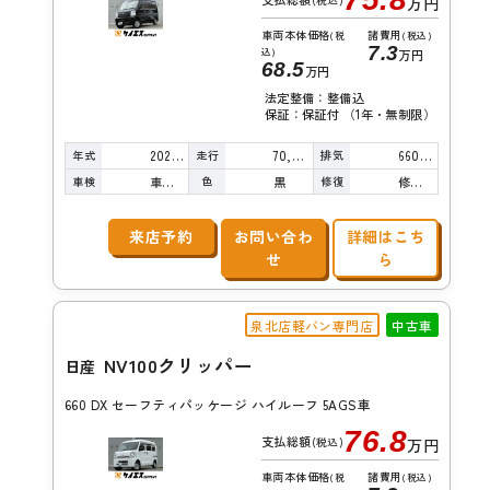
(税込)
万円
車両本体価格
諸費用
(税
(税込)
7.3
込)
万円
68.5
万円
法定整備：整備込
保証：保証付 （1年・無制限）
年式
走行
排気
2020年
70,000km
660cc
車検
色
修復
車検整備付
黒
修復歴無し
来店予約
お問い合わ
詳細はこち
せ
ら
泉北店軽バン専門店
中古車
NV100クリッパー
日産
660 DX セーフティパッケージ ハイルーフ 5AGS車
76.8
支払総額
(税込)
万円
車両本体価格
諸費用
(税
(税込)