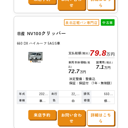
せ
ら
泉北店軽バン専門店
中古車
NV100クリッパー
日産
660 DX ハイルーフ 5AGS車
79.8
支払総額
(税込)
万円
車両本体価格
諸費用
(税
(税込)
7.1
込)
万円
72.7
万円
法定整備：整備込
保証：保証付 （1年・無制限）
年式
走行
排気
2022年
22,000km
660cc
車検
色
修復
車検整備付
白
修復歴無し
来店予約
お問い合わ
詳細はこち
せ
ら