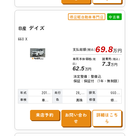
堺店軽自動車専門店
中古車
デイズ
日産
660 X
69.8
支払総額
(税込)
万円
車両本体価格
諸費用
(税
(税込)
7.3
込)
万円
62.5
万円
法定整備：整備込
保証：保証付 （1年・無制限）
年式
走行
排気
2019年
28,000km
660cc
車検
色
修復
車検整備付
真珠
修復歴有り
来店予約
お問い合わ
詳細はこち
せ
ら