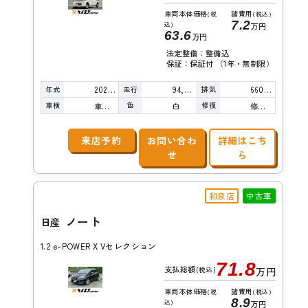
車両本体価格
諸費用
(税
(税込)
7.2
込)
万円
63.6
万円
法定整備：整備込
保証：保証付 （1年・無制限）
年式
走行
排気
2021年
94,000km
660cc
車検
色
修復
車検整備付
白
修復歴無し
来店予約
お問い合わ
詳細はこち
せ
ら
和泉店
中古車
ノート
日産
1.2 e-POWER X Vセレクション
71.8
支払総額
(税込)
万円
車両本体価格
諸費用
(税
(税込)
8.9
込)
万円