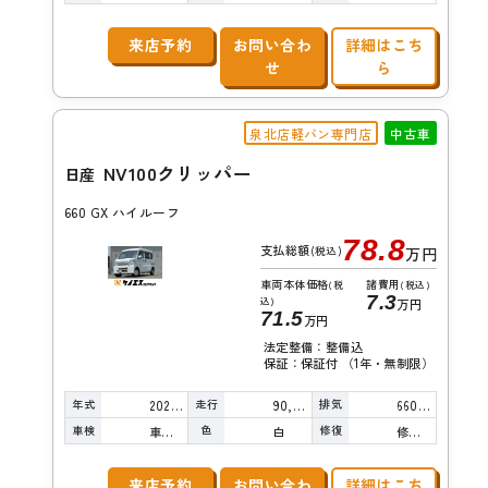
来店予約
お問い合わ
詳細はこち
せ
ら
泉北店軽バン専門店
中古車
NV100クリッパー
日産
660 GX ハイルーフ
78.8
支払総額
(税込)
万円
車両本体価格
諸費用
(税
(税込)
7.3
込)
万円
71.5
万円
法定整備：整備込
保証：保証付 （1年・無制限）
年式
走行
排気
2022年
90,000km
660cc
車検
色
修復
車検整備付
白
修復歴無し
来店予約
お問い合わ
詳細はこち