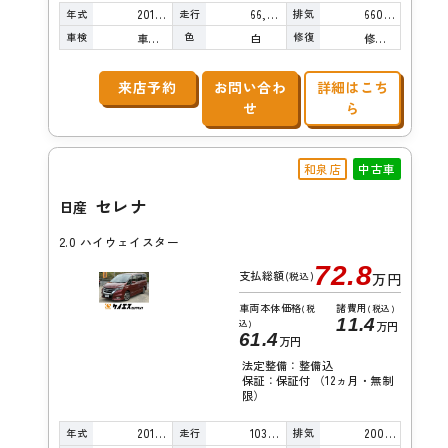
年式
走行
排気
2019年
66,000km
660cc
車検
色
修復
車検整備付
白
修復歴無し
来店予約
お問い合わ
詳細はこち
せ
ら
和泉店
中古車
セレナ
日産
2.0 ハイウェイスター
72.8
支払総額
(税込)
万円
車両本体価格
諸費用
(税
(税込)
11.4
込)
万円
61.4
万円
法定整備：整備込
保証：保証付 （12ヵ月・無制
限）
年式
走行
排気
2016年
103,000km
2000cc