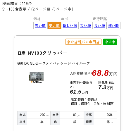
検索結果：
119
台
51~100台表示 /
(2ページ目 /3ページ中)
価格
年式
走行距離
高い順
安い順
新しい順
古い順
長い順
短い順
泉北店軽バン専門店
中古車
NV100クリッパー
日産
660 DX GLセーフティパッケージ ハイルーフ
68.8
支払総額
(税込)
万円
車両本体価格
諸費用
(税
(税込)
7.3
込)
万円
61.5
万円
法定整備：整備込
保証：保証付 （1年・無制限）
年式
走行
排気
2021年
83,000km
660cc
車検
色
修復
車検整備付
銀
修復歴無し