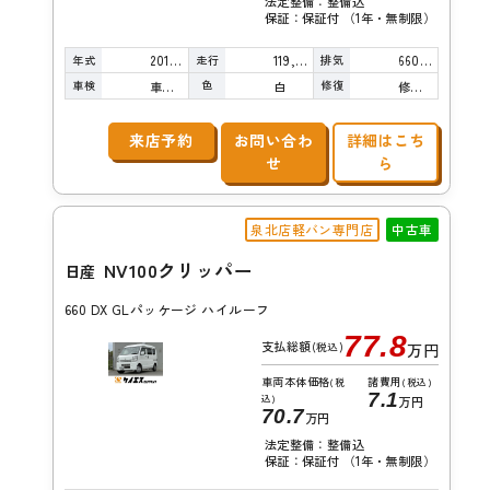
法定整備：整備込
保証：保証付 （1年・無制限）
年式
走行
排気
2016年
119,000km
660cc
車検
色
修復
車検整備付
白
修復歴無し
来店予約
お問い合わ
詳細はこち
せ
ら
泉北店軽バン専門店
中古車
NV100クリッパー
日産
660 DX GLパッケージ ハイルーフ
77.8
支払総額
(税込)
万円
車両本体価格
諸費用
(税
(税込)
7.1
込)
万円
70.7
万円
法定整備：整備込
保証：保証付 （1年・無制限）