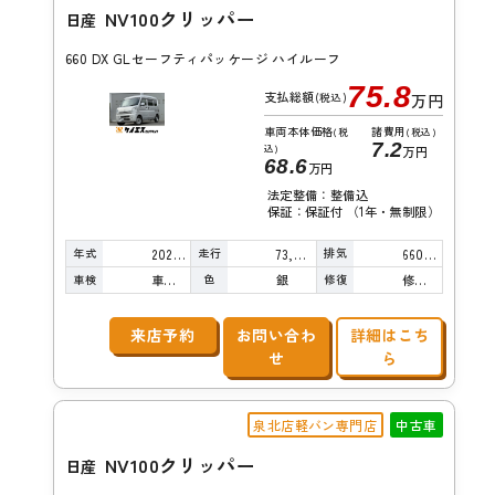
NV100クリッパー
日産
660 DX GLセーフティパッケージ ハイルーフ
75.8
支払総額
(税込)
万円
車両本体価格
諸費用
(税
(税込)
7.2
込)
万円
68.6
万円
法定整備：整備込
保証：保証付 （1年・無制限）
年式
走行
排気
2021年
73,000km
660cc
車検
色
修復
車検整備付
銀
修復歴無し
来店予約
お問い合わ
詳細はこち
せ
ら
泉北店軽バン専門店
中古車
NV100クリッパー
日産