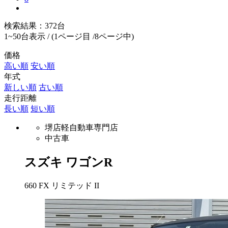
検索結果：
372
台
1~50台表示 /
(1ページ目 /8ページ中)
価格
高い順
安い順
年式
新しい順
古い順
走行距離
長い順
短い順
堺店軽自動車専門店
中古車
スズキ
ワゴンR
660 FX リミテッド II