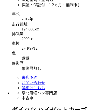
保証：保証付 （12ヵ月・無制限）
年式
2012年
走行
距離
124,000km
排気
量
2000cc
車検
27(R9)/12
色
紫紫
修復
歴
修復歴無し
来店予約
お問い合わせ
詳細はこちら
泉北店軽バン専門店
中古車
ダイハツ
ハイゼットカーゴ