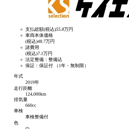
支払総額
(税込)
55.8
万円
車両本体価格
(税込)
48.7
万円
諸費用
(税込)
7.1
万円
法定整備：整備込
保証：保証付 （1年・無制限）
年式
2019年
走行
距離
124,000km
排気
量
660cc
車検
車検整備付
色
白