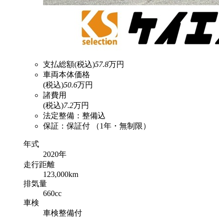
支払総額
(税込)
57.8
万円
車両本体価格
(税込)
50.6
万円
諸費用
(税込)
7.2
万円
法定整備：整備込
保証：保証付 （1年・無制限）
年式
2020年
走行
距離
123,000km
排気
量
660cc
車検
車検整備付