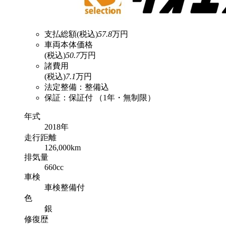
支払総額
(税込)
57.8
万円
車両本体価格
(税込)
50.7
万円
諸費用
(税込)
7.1
万円
法定整備：整備込
保証：保証付 （1年・無制限）
年式
2018年
走行
距離
126,000km
排気
量
660cc
車検
車検整備付
色
銀
修復
歴