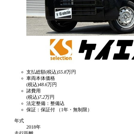
支払総額
(税込)
55.8
万円
車両本体価格
(税込)
48.6
万円
諸費用
(税込)
7.2
万円
法定整備：整備込
保証：保証付 （1年・無制限）
年式
2018年
走行
距離