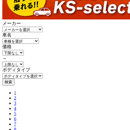
メーカー
車名
価格
～
ボディタイプ
検索
1
2
3
4
5
6
7
8