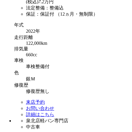
(税込)
7.2
万円
法定整備：整備込
保証：保証付 （12ヵ月・無制限）
年式
2022年
走行
距離
122,000km
排気
量
660cc
車検
車検整備付
色
銀Ｍ
修復
歴
修復歴無し
来店予約
お問い合わせ
詳細はこちら
泉北店軽バン専門店
中古車