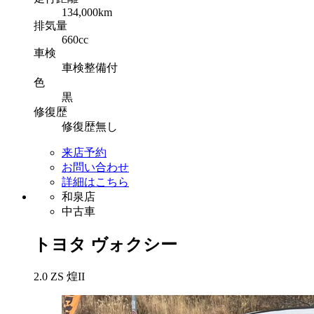
134,000km
排気
量
660cc
車検
車検整備付
色
黒
修復
歴
修復歴無し
来店予約
お問い合わせ
詳細はこちら
和泉店
中古車
トヨタ
ヴォクシー
2.0 ZS 煌II