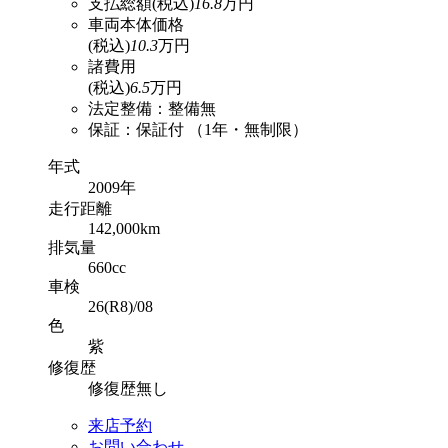
支払総額
(税込)
16.8
万円
車両本体価格
(税込)
10.3
万円
諸費用
(税込)
6.5
万円
法定整備：整備無
保証：保証付 （1年・無制限）
年式
2009年
走行
距離
142,000km
排気
量
660cc
車検
26(R8)/08
色
紫
修復
歴
修復歴無し
来店予約
お問い合わせ