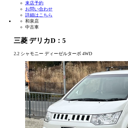
来店予約
お問い合わせ
詳細はこちら
和泉店
中古車
三菱
デリカD：5
2.2 シャモニー ディーゼルターボ 4WD