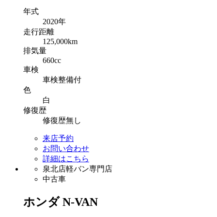
年式
2020年
走行
距離
125,000km
排気
量
660cc
車検
車検整備付
色
白
修復
歴
修復歴無し
来店予約
お問い合わせ
詳細はこちら
泉北店軽バン専門店
中古車
ホンダ
N-VAN