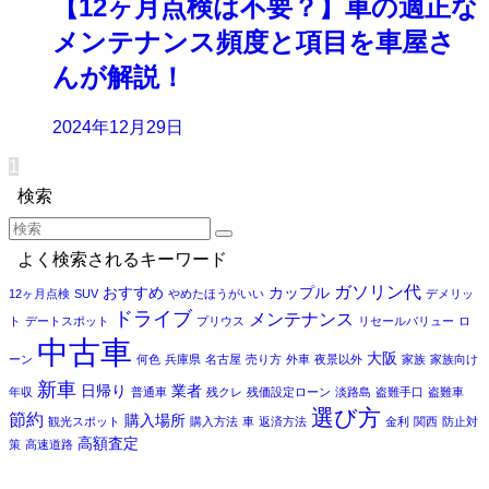
【12ヶ月点検は不要？】車の適正な
メンテナンス頻度と項目を車屋さ
んが解説！
2024年12月29日
1
検索
よく検索されるキーワード
ガソリン代
おすすめ
カップル
12ヶ月点検
SUV
やめたほうがいい
デメリッ
ドライブ
メンテナンス
ト
デートスポット
プリウス
リセールバリュー
ロ
中古車
大阪
ーン
何色
兵庫県
名古屋
売り方
外車
夜景以外
家族
家族向け
新車
日帰り
業者
年収
普通車
残クレ
残価設定ローン
淡路島
盗難手口
盗難車
選び方
節約
購入場所
観光スポット
購入方法
車
返済方法
金利
関西
防止対
高額査定
策
高速道路