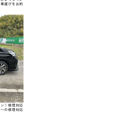
い車選びをお約
ラン！修理対応
が一の修理対応