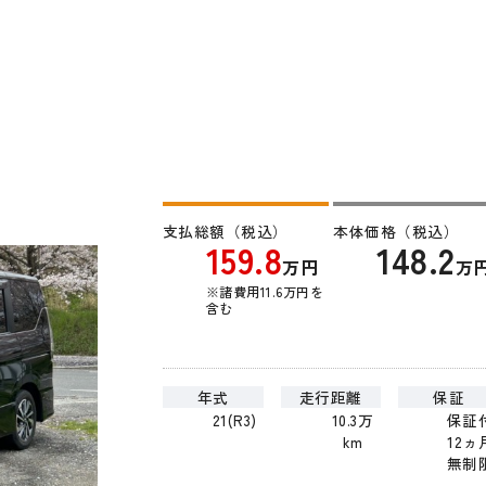
支払総額（税込）
本体価格（税込）
159.8
148.2
万円
万
※諸費用11.6万円を
含む
年式
走行距離
保証
21(R3)
10.3万
保証
km
12ヵ
無制