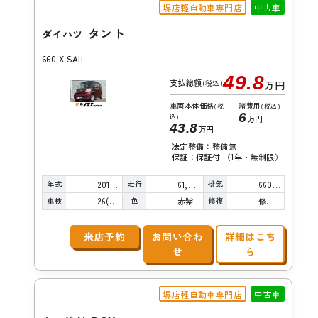
堺店軽自動車専門店
中古車
タント
ダイハツ
660 X SAII
49.8
支払総額
(税込)
万円
車両本体価格
諸費用
(税
(税込)
6
込)
万円
43.8
万円
法定整備：整備無
保証：保証付 （1年・無制限）
年式
走行
排気
2015年
61,000km
660cc
車検
色
修復
26(R8)/09
赤紫
修復歴無し
来店予約
お問い合わ
詳細はこち
せ
ら
堺店軽自動車専門店
中古車