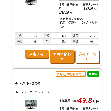
車両本体価格
諸費用
(税
(税込)
10.9
込)
万円
38.9
万円
法定整備：整備込
保証：保証付 （12ヵ月・無制
限）
年式
走行
排気
2015年
103,000km
2000cc
車検
色
修復
車検整備付
黒Ｍ
修復歴無し
来店予約
お問い合わ
詳細はこち
せ
ら
堺店軽自動車専門店
中古車
N-BOX
ホンダ
660 G ターボLパッケージ
49.8
支払総額
(税込)
万円
車両本体価格
諸費用
(税
(税込)