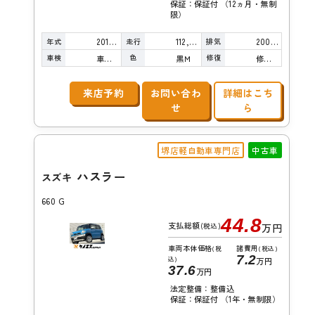
保証：保証付 （12ヵ月・無制
限）
年式
走行
排気
2014年
112,000km
2000cc
車検
色
修復
車検整備付
黒Ｍ
修復歴無し
来店予約
お問い合わ
詳細はこち
せ
ら
堺店軽自動車専門店
中古車
ハスラー
スズキ
660 G
44.8
支払総額
(税込)
万円
車両本体価格
諸費用
(税
(税込)
7.2
込)
万円
37.6
万円
法定整備：整備込
保証：保証付 （1年・無制限）