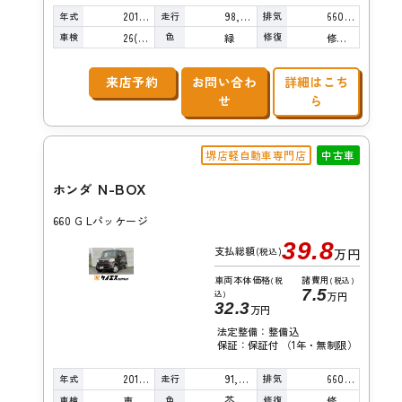
年式
走行
排気
2014年
98,000km
660cc
車検
色
修復
26(R8)/10
緑
修復歴無し
来店予約
お問い合わ
詳細はこち
せ
ら
堺店軽自動車専門店
中古車
N-BOX
ホンダ
660 G Lパッケージ
39.8
支払総額
(税込)
万円
車両本体価格
諸費用
(税
(税込)
7.5
込)
万円
32.3
万円
法定整備：整備込
保証：保証付 （1年・無制限）
年式
走行
排気
2015年
91,000km
660cc
車検
色
修復
車検整備付
茶
修復歴無し