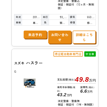
法定整備：整備込
保証：保証付 （12ヵ月・無制
限）
年式
走行
排気
2016年
93,000km
660cc
車検
色
修復
車検整備付
紫真珠
修復歴無し
来店予約
お問い合わ
詳細はこち
せ
ら
堺店軽自動車専門店
中古車
ハスラー
スズキ
G
49.8
支払総額
(税込)
万円
車両本体価格
諸費用
(税
(税込)
6.6
込)
万円
43.2
万円
法定整備：整備無
保証：保証付 （1年・無制限）