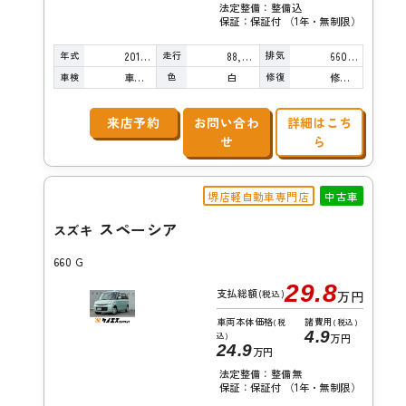
法定整備：整備込
保証：保証付 （1年・無制限）
年式
走行
排気
2013年
88,000km
660cc
車検
色
修復
車検整備付
白
修復歴無し
来店予約
お問い合わ
詳細はこち
せ
ら
堺店軽自動車専門店
中古車
スペーシア
スズキ
660 G
29.8
支払総額
(税込)
万円
車両本体価格
諸費用
(税
(税込)
4.9
込)
万円
24.9
万円
法定整備：整備無
保証：保証付 （1年・無制限）