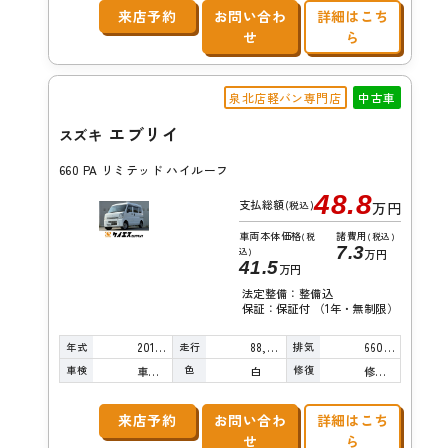
来店予約
お問い合わ
詳細はこち
せ
ら
泉北店軽バン専門店
中古車
エブリイ
スズキ
660 PA リミテッド ハイルーフ
48.8
支払総額
(税込)
万円
車両本体価格
諸費用
(税
(税込)
7.3
込)
万円
41.5
万円
法定整備：整備込
保証：保証付 （1年・無制限）
年式
走行
排気
2016年
88,000km
660cc
車検
色
修復
車検整備付
白
修復歴無し
来店予約
お問い合わ
詳細はこち
せ
ら