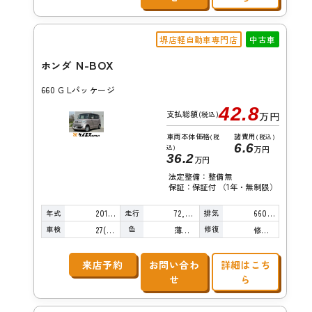
堺店軽自動車専門店
中古車
N-BOX
ホンダ
660 G Lパッケージ
42.8
支払総額
(税込)
万円
車両本体価格
諸費用
(税
(税込)
6.6
込)
万円
36.2
万円
法定整備：整備無
保証：保証付 （1年・無制限）
年式
走行
排気
2012年
72,000km
660cc
車検
色
修復
27(R9)/12
薄桃Ｍ
修復歴無し
来店予約
お問い合わ
詳細はこち
せ
ら