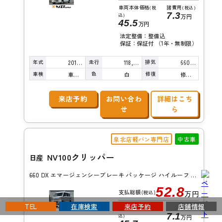
車両本体価格
諸費用
(税
(税込)
7.3
込)
万円
45.5
万円
法定整備：整備込
保証：保証付 （1年・無制限）
年式
走行
排気
2018年
118,000km
660cc
車検
色
修復
車検整備付
白
修復歴無し
来店予約
お問い合わ
詳細はこち
せ
ら
泉北店軽バン専門店
中古車
NV100クリッパー
日産
660 DX エマージェンシーブレーキ パッケージ ハイルーフ 5AGS車
52.8
支払総額
(税込)
万円
TEL
在庫検索
来店予約
店舗情報
車両本体価格
諸費用
(税
(税込)
7.1
込)
万円