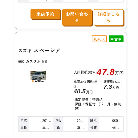
来店予約
お問い合わ
詳細はこち
せ
ら
和泉店
中古車
スペーシア
スズキ
660 カスタム GS
47.8
支払総額
(税込)
万円
車両本体価格
諸費用
(税
(税込)
7.3
込)
万円
40.5
万円
法定整備：整備込
保証：保証付 （12ヵ月・無制
限）
年式
走行
排気
2015年
70,000km
660cc
車検
色
修復
車検整備付
真珠白
修復歴無し