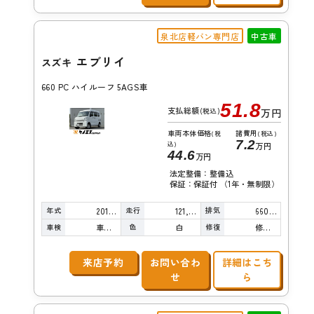
泉北店軽バン専門店
中古車
エブリイ
スズキ
660 PC ハイルーフ 5AGS車
51.8
支払総額
(税込)
万円
車両本体価格
諸費用
(税
(税込)
7.2
込)
万円
44.6
万円
法定整備：整備込
保証：保証付 （1年・無制限）
年式
走行
排気
2018年
121,000km
660cc
車検
色
修復
車検整備付
白
修復歴無し
来店予約
お問い合わ
詳細はこち
せ
ら