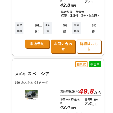
7
込)
万円
42.8
万円
法定整備：整備無
保証：保証付 （1年・無制限）
年式
走行
排気
2015年
108,000km
660cc
車検
色
修復
26(R8)/10
銀
修復歴無し
来店予約
お問い合わ
詳細はこち
せ
ら
和泉店
中古車
スペーシア
スズキ
660 カスタム GSターボ
49.8
支払総額
(税込)
万円
車両本体価格
諸費用
(税
(税込)
7.4
込)
万円
42.4
万円