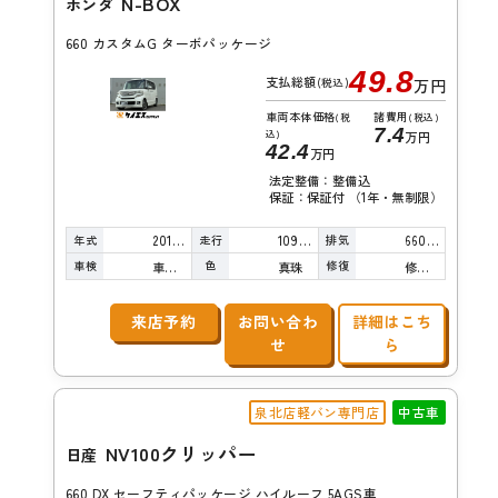
N-BOX
ホンダ
660 カスタムG ターボパッケージ
49.8
支払総額
(税込)
万円
車両本体価格
諸費用
(税
(税込)
7.4
込)
万円
42.4
万円
法定整備：整備込
保証：保証付 （1年・無制限）
年式
走行
排気
2013年
109,000km
660cc
車検
色
修復
車検整備付
真珠
修復歴無し
来店予約
お問い合わ
詳細はこち
せ
ら
泉北店軽バン専門店
中古車
NV100クリッパー
日産
660 DX セーフティパッケージ ハイルーフ 5AGS車