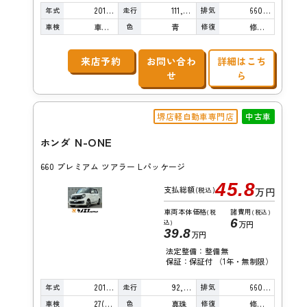
年式
走行
排気
2014年
111,000km
660cc
車検
色
修復
車検整備付
青
修復歴無し
来店予約
お問い合わ
詳細はこち
せ
ら
堺店軽自動車専門店
中古車
N-ONE
ホンダ
660 プレミアム ツアラー Lパッケージ
45.8
支払総額
(税込)
万円
車両本体価格
諸費用
(税
(税込)
6
込)
万円
39.8
万円
法定整備：整備無
保証：保証付 （1年・無制限）
年式
走行
排気
2013年
92,000km
660cc
車検
色
修復
27(R9)/03
真珠
修復歴無し