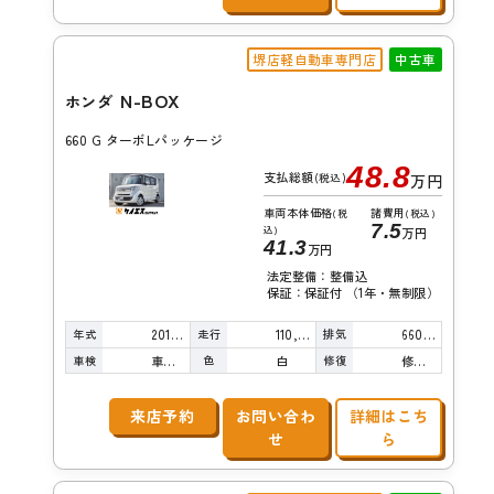
堺店軽自動車専門店
中古車
N-BOX
ホンダ
660 G ターボLパッケージ
48.8
支払総額
(税込)
万円
車両本体価格
諸費用
(税
(税込)
7.5
込)
万円
41.3
万円
法定整備：整備込
保証：保証付 （1年・無制限）
年式
走行
排気
2015年
110,000km
660cc
車検
色
修復
車検整備付
白
修復歴無し
来店予約
お問い合わ
詳細はこち
せ
ら