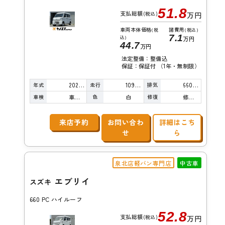
51.8
支払総額
(税込)
万円
車両本体価格
諸費用
(税
(税込)
7.1
込)
万円
44.7
万円
法定整備：整備込
保証：保証付 （1年・無制限）
年式
走行
排気
2020年
109,000km
660cc
車検
色
修復
車検整備付
白
修復歴無し
来店予約
お問い合わ
詳細はこち
せ
ら
泉北店軽バン専門店
中古車
エブリイ
スズキ
660 PC ハイルーフ
52.8
支払総額
(税込)
万円