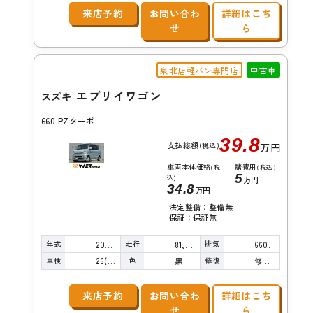
来店予約
お問い合わ
詳細はこち
せ
ら
泉北店軽バン専門店
中古車
エブリイワゴン
スズキ
660 PZターボ
39.8
支払総額
(税込)
万円
車両本体価格
諸費用
(税
(税込)
5
込)
万円
34.8
万円
法定整備：整備無
保証：保証無
年式
走行
排気
2007年
81,000km
660cc
車検
色
修復
26(R8)/12
黒
修復歴無し
来店予約
お問い合わ
詳細はこち
せ
ら