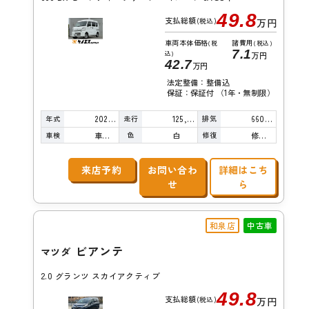
49.8
支払総額
(税込)
万円
車両本体価格
諸費用
(税
(税込)
7.1
込)
万円
42.7
万円
法定整備：整備込
保証：保証付 （1年・無制限）
年式
走行
排気
2020年
125,000km
660cc
車検
色
修復
車検整備付
白
修復歴無し
来店予約
お問い合わ
詳細はこち
せ
ら
和泉店
中古車
ビアンテ
マツダ
2.0 グランツ スカイアクティブ
49.8
支払総額
(税込)
万円