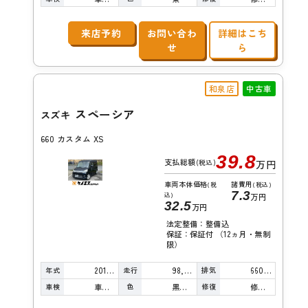
来店予約
お問い合わ
詳細はこち
せ
ら
和泉店
中古車
スペーシア
スズキ
660 カスタム XS
39.8
支払総額
(税込)
万円
車両本体価格
諸費用
(税
(税込)
7.3
込)
万円
32.5
万円
法定整備：整備込
保証：保証付 （12ヵ月・無制
限）
年式
走行
排気
2015年
98,000km
660cc
車検
色
修復
車検整備付
黒真珠
修復歴無し