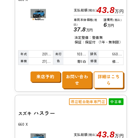
43.8
支払総額
(税込)
万円
車両本体価格
諸費用
(税
(税込)
6
込)
万円
37.8
万円
法定整備：整備無
保証：保証付 （1年・無制限）
年式
走行
排気
2016年
103,000km
660cc
車検
色
修復
27(R9)/03
青II白
修復歴無し
来店予約
お問い合わ
詳細はこち
せ
ら
堺店軽自動車専門店
中古車
ハスラー
スズキ
660 X
43.8
支払総額
(税込)
万円