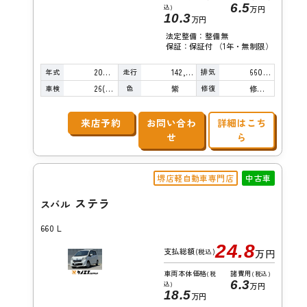
6.5
込)
万円
10.3
万円
法定整備：整備無
保証：保証付 （1年・無制限）
年式
走行
排気
2009年
142,000km
660cc
車検
色
修復
26(R8)/08
紫
修復歴無し
来店予約
お問い合わ
詳細はこち
せ
ら
堺店軽自動車専門店
中古車
ステラ
スバル
660 L
24.8
支払総額
(税込)
万円
車両本体価格
諸費用
(税
(税込)
6.3
込)
万円
18.5
万円