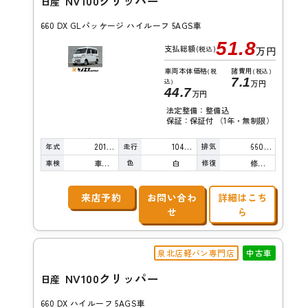
NV100クリッパー
日産
660 DX GLパッケージ ハイルーフ 5AGS車
51.8
支払総額
(税込)
万円
車両本体価格
諸費用
(税
(税込)
7.1
込)
万円
44.7
万円
法定整備：整備込
保証：保証付 （1年・無制限）
年式
走行
排気
2017年
104,000km
660cc
車検
色
修復
車検整備付
白
修復歴無し
来店予約
お問い合わ
詳細はこち
せ
ら
泉北店軽バン専門店
中古車
NV100クリッパー
日産
660 DX ハイルーフ 5AGS車