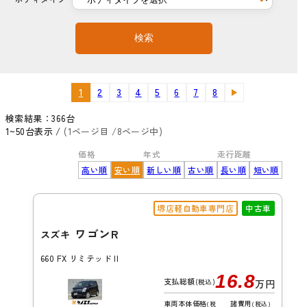
検索
1
2
3
4
5
6
7
8
検索結果：
366
台
1~50台表示 /
(1ページ目 /8ページ中)
価格
年式
走行距離
高い順
安い順
新しい順
古い順
長い順
短い順
堺店軽自動車専門店
中古車
ワゴンR
スズキ
660 FX リミテッド II
16.8
支払総額
(税込)
万円
車両本体価格
諸費用
(税
(税込)