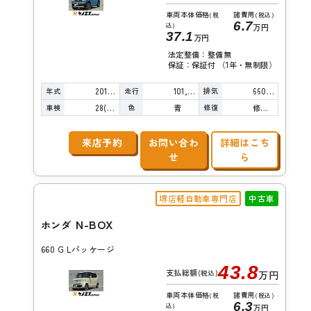
車両本体価格
諸費用
(税
(税込)
6.7
込)
万円
37.1
万円
法定整備：整備無
保証：保証付 （1年・無制限）
年式
走行
排気
2015年
101,000km
660cc
車検
色
修復
28(R10)/04
青
修復歴無し
来店予約
お問い合わ
詳細はこち
せ
ら
堺店軽自動車専門店
中古車
N-BOX
ホンダ
660 G Lパッケージ
43.8
支払総額
(税込)
万円
車両本体価格
諸費用
(税
(税込)
6.3
込)
万円