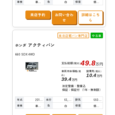
車検
色
修復
車検整備付
白
修復歴有り
来店予約
お問い合わ
詳細はこち
せ
ら
泉北店軽バン専門店
中古車
アクティバン
ホンダ
660 SDX 4WD
49.8
支払総額
(税込)
万円
車両本体価格
諸費用
(税
(税込)
10.4
込)
万円
39.4
万円
法定整備：整備込
保証：保証付 （1年・無制限）
年式
走行
排気
2014年
65,000km
660cc
車検
色
修復
車検整備付
白
修復歴無し