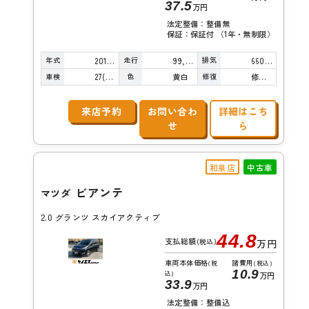
37.5
万円
法定整備：整備無
保証：保証付 （1年・無制限）
年式
走行
排気
2014年
99,000km
660cc
車検
色
修復
27(R9)/07
黄白
修復歴無し
来店予約
お問い合わ
詳細はこち
せ
ら
和泉店
中古車
ビアンテ
マツダ
2.0 グランツ スカイアクティブ
44.8
支払総額
(税込)
万円
車両本体価格
諸費用
(税
(税込)
10.9
込)
万円
33.9
万円
法定整備：整備込