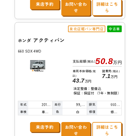
来店予約
お問い合わ
詳細はこち
せ
ら
泉北店軽バン専門店
中古車
アクティバン
ホンダ
660 SDX 4WD
50.8
支払総額
(税込)
万円
車両本体価格
諸費用
(税
(税込)
7.1
込)
万円
43.7
万円
法定整備：整備込
保証：保証付 （1年・無制限）
年式
走行
排気
2016年
99,000km
660cc
車検
色
修復
車検整備付
白
修復歴無し
来店予約
お問い合わ
詳細はこち
せ
ら