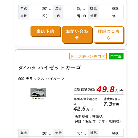
年式
走行
排気
2015年
87,000km
660cc
車検
色
修復
27(R9)/04
青II白
修復歴無し
来店予約
お問い合わ
詳細はこち
せ
ら
泉北店軽バン専門店
中古車
ハイゼットカーゴ
ダイハツ
660 デラックス ハイルーフ
49.8
支払総額
(税込)
万円
車両本体価格
諸費用
(税
(税込)
7.3
込)
万円
42.5
万円
法定整備：整備込
保証：保証付 （1年・無制限）
年式
走行
排気
2018年
104,000km
660cc