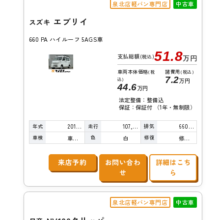
泉北店軽バン専門店
中古車
エブリイ
スズキ
660 PA ハイルーフ 5AGS車
51.8
支払総額
(税込)
万円
車両本体価格
諸費用
(税
(税込)
7.2
込)
万円
44.6
万円
法定整備：整備込
保証：保証付 （1年・無制限）
年式
走行
排気
2016年
107,000km
660cc
車検
色
修復
車検整備付
白
修復歴無し
来店予約
お問い合わ
詳細はこち
せ
ら
泉北店軽バン専門店
中古車