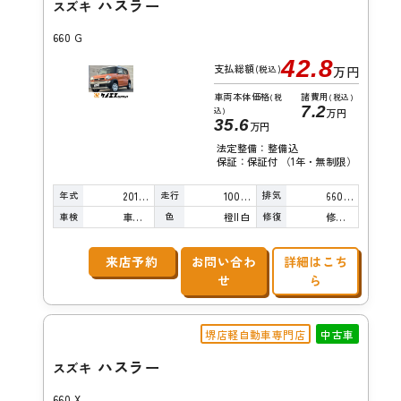
ハスラー
スズキ
660 G
42.8
支払総額
(税込)
万円
車両本体価格
諸費用
(税
(税込)
7.2
込)
万円
35.6
万円
法定整備：整備込
保証：保証付 （1年・無制限）
年式
走行
排気
2014年
100,000km
660cc
車検
色
修復
車検整備付
橙II白
修復歴無し
来店予約
お問い合わ
詳細はこち
せ
ら
堺店軽自動車専門店
中古車
ハスラー
スズキ
660 X