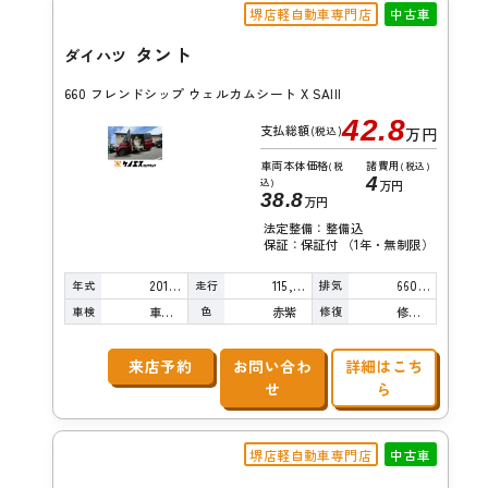
堺店軽自動車専門店
中古車
タント
ダイハツ
660 フレンドシップ ウェルカムシート X SAIII
42.8
支払総額
(税込)
万円
車両本体価格
諸費用
(税
(税込)
4
込)
万円
38.8
万円
法定整備：整備込
保証：保証付 （1年・無制限）
年式
走行
排気
2016年
115,000km
660cc
車検
色
修復
車検整備付
赤紫
修復歴無し
来店予約
お問い合わ
詳細はこち
せ
ら
堺店軽自動車専門店
中古車