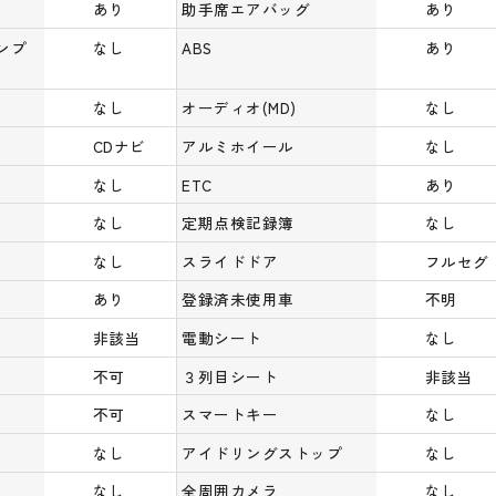
あり
助手席エアバッグ
あり
ンプ
なし
ABS
あり
なし
オーディオ(MD)
なし
CDナビ
アルミホイール
なし
なし
ETC
あり
なし
定期点検記録簿
なし
なし
スライドドア
フルセグ
あり
登録済未使用車
不明
非該当
電動シート
なし
不可
３列目シート
非該当
不可
スマートキー
なし
なし
アイドリングストップ
なし
なし
全周囲カメラ
なし