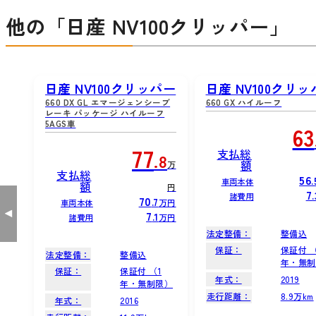
他の「日産 NV100クリッパー」
日産 NV100クリッパー
日産 NV100クリ
660 DX GL エマージェンシーブ
660 GX ハイルーフ
レーキ パッケージ ハイルーフ
5AGS車
63
77
支払総
.8
額
万
支払総
56
.
車両本体
額
円
7
.
諸費用
70
.7
万円
車両本体
7
.1
万円
諸費用
法定整備：
整備込
保証：
保証付 （
法定整備：
整備込
年・無制
保証：
保証付 （1
年式：
2019
年・無制限）
走行距離：
8.9万km
年式：
2016