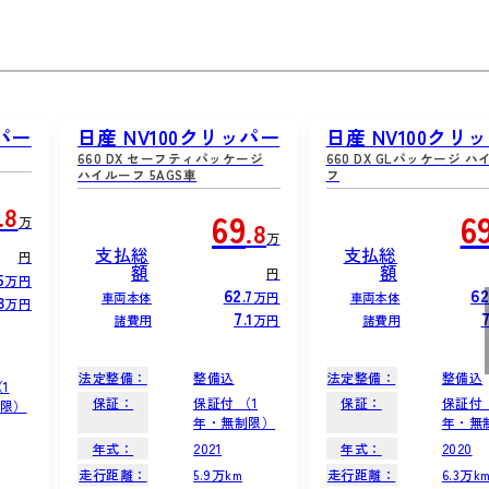
ッパー
日産 NV100クリッパー
日産 NV100クリ
660 DX セーフティパッケージ
660 DX GLパッケージ ハ
ハイルーフ 5AGS車
フ
.8
69
6
万
.8
万
支払総
支払総
円
額
額
円
5
万円
62
6
.7
万円
車両本体
車両本体
3
万円
7
.1
万円
諸費用
諸費用
法定整備：
整備込
法定整備：
整備込
1
保証：
保証付 （1
保証：
保証付 
限）
年・無制限）
年・無
年式：
2021
年式：
2020
走行距離：
5.9万km
走行距離：
6.3万k