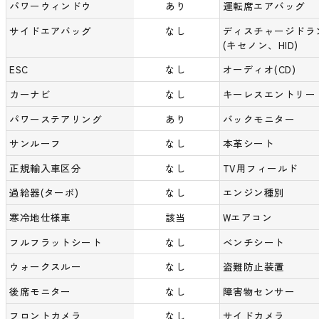
パワーウィンドウ
あり
運転席エアバッグ
サイドエアバッグ
なし
ディスチャージドラ
(キセノン、HID)
ESC
なし
オーディオ(CD)
カーナビ
なし
キーレスエントリー
パワーステアリング
あり
バックモニター
サンルーフ
なし
本革シート
正規輸入車区分
なし
TV用フィールド
過給器(ターボ)
なし
エンジン種別
寒冷地仕様車
該当
Wエアコン
フルフラットシート
なし
ベンチシート
ウォークスルー
なし
盗難防止装置
後席モニター
なし
障害物センサー
フロントカメラ
なし
サイドカメラ