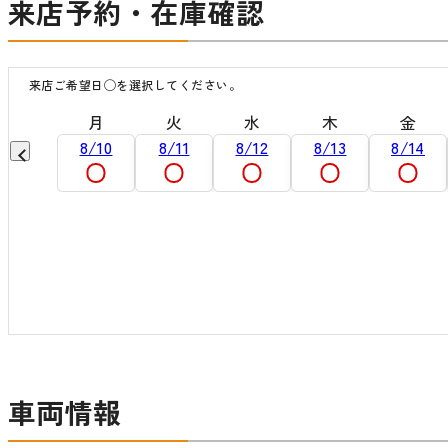
来店予約・在庫確認
来店ご希望日◯を選択してください。
日
月
火
水
木
金
9/6
8/10
8/11
8/12
8/13
8/14
車両情報