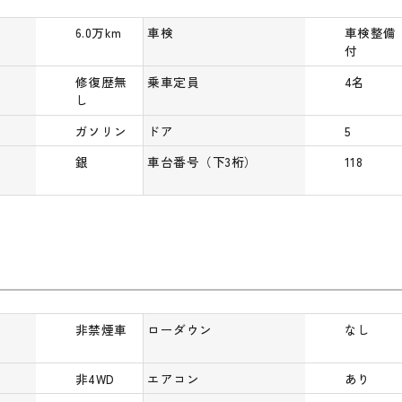
6.0万km
車検
車検整備
付
修復歴無
乗車定員
4名
し
ガソリン
ドア
5
銀
車台番号（下3桁）
118
非禁煙車
ローダウン
なし
非4WD
エアコン
あり