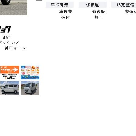
車検有無
修復歴
法定整備
車検整
修復歴
整備
備付
無し
 4AT
 バックカメ
ウ 純正キーレ