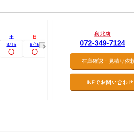
泉北店
土
日
月
火
水
木
072-349-7124
8/15
8/16
8/17
8/18
8/19
8/20
在庫確認・見積り依
LINEでお問い合わせ