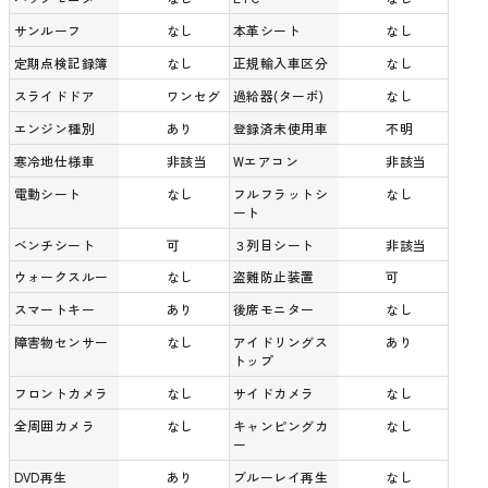
サンルーフ
なし
本革シート
なし
定期点検記録簿
なし
正規輸入車区分
なし
スライドドア
ワンセグ
過給器(ターボ)
なし
エンジン種別
あり
登録済未使用車
不明
寒冷地仕様車
非該当
Wエアコン
非該当
電動シート
なし
フルフラットシ
なし
ート
ベンチシート
可
３列目シート
非該当
ウォークスルー
なし
盗難防止装置
可
スマートキー
あり
後席モニター
なし
障害物センサー
なし
アイドリングス
あり
トップ
フロントカメラ
なし
サイドカメラ
なし
全周囲カメラ
なし
キャンピングカ
なし
ー
DVD再生
あり
ブルーレイ再生
なし