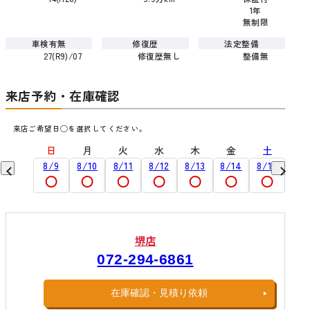
1年
無制限
車検有無
修復歴
法定整備
27(R9)/07
修復歴無し
整備無
来店予約・在庫確認
来店ご希望日◯を選択してください。
土
日
月
火
水
木
金
土
日
9/5
8/9
8/10
8/11
8/12
8/13
8/14
8/15
8/1
堺店
072-294-6861
在庫確認・見積り依頼