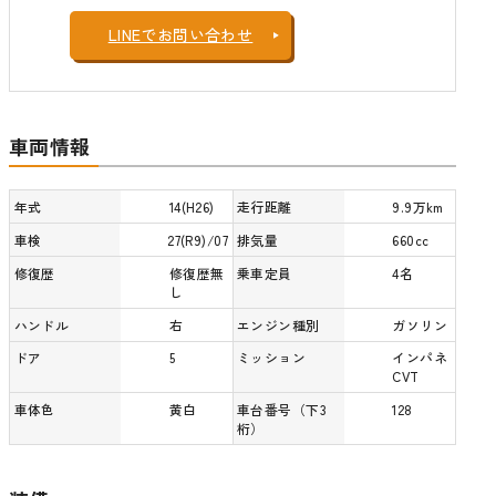
LINEでお問い合わせ
車両情報
年式
14(H26)
走行距離
9.9万km
車検
27(R9)/07
排気量
660cc
修復歴
修復歴無
乗車定員
4名
し
ハンドル
右
エンジン種別
ガソリン
ドア
5
ミッション
インパネ
CVT
車体色
黄白
車台番号（下3
128
桁）