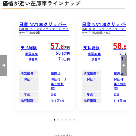
価格が近い在庫車ラインナップ
日産 NV100クリッパー
日産 NV100クリッパー
660 DX セーフティパッケージ ハイ
660 DX セーフティパッケージ ハイ
ルーフ 5AGS車
ルーフ 5AGS車 4WD
57
58
.8
.8
支払総額
支払総額
万円
万円
50
51
.5
.5
万円
万円
車両本体
車両本体
7
7
.3
.3
万円
万円
諸費用
諸費用
法定整備：
整備込
法定整備：
整備込
保証：
保証付 （1
保証：
保証付 （1
年・無制
年・無制
限）
限）
年式：
2022
年式：
2022
走行距離：
10.8万km
走行距離：
11.4万km