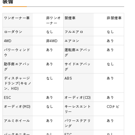
装備
ワンオーナー車
非ワンオ
禁煙車
非禁煙車
ーナー
ローダウン
なし
フルエアロ
なし
4WD
非4WD
エアコン
あり
パワーウィンド
あり
運転席エアバッ
あり
ウ
グ
助手席エアバッ
あり
サイドエアバッ
なし
グ
グ
ディスチャージ
なし
ABS
あり
ドランプ(キセノ
ン、HID)
ESC
あり
オーディオ(CD)
あり
オーディオ(MD)
なし
キーレスエント
CDナビ
リー
アルミホイール
あり
パワーステアリ
あり
ング
バックモニター
なし
ETC
なし