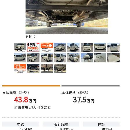
足回り
支払総額（税込）
本体価格（税込）
43.8
37.5
万円
万円
※諸費用6.3万円を含む
年式
走行距離
保証
14(H26)
9.9万km
保証付