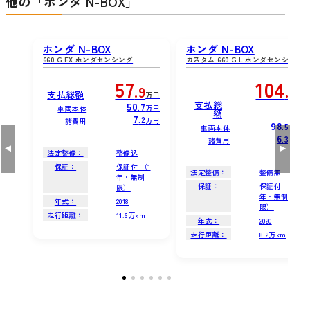
他の「ホンダ N-BOX」
ホンダ N-BOX
ホンダ N-BOX
660 G EX ホンダセンシング
カスタム 660 G L ホンダセンシング
57
104
.9
.8
支払総額
万円
万
支払総
50
.7
万円
車両本体
額
円
7
.2
万円
諸費用
98
.5
万円
車両本体
6
.3
万円
諸費用
法定整備：
整備込
保証：
保証付 （1
法定整備：
整備無
年・無制
保証：
保証付 （1
限）
年・無制
年式：
2018
限）
走行距離：
11.6万km
年式：
2020
走行距離：
8.2万km