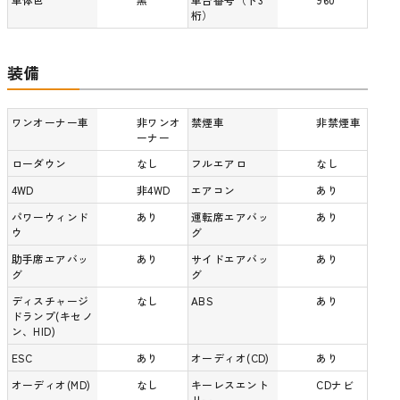
桁）
装備
ワンオーナー車
非ワンオ
禁煙車
非禁煙車
ーナー
ローダウン
なし
フルエアロ
なし
4WD
非4WD
エアコン
あり
パワーウィンド
あり
運転席エアバッ
あり
ウ
グ
助手席エアバッ
あり
サイドエアバッ
あり
グ
グ
ディスチャージ
なし
ABS
あり
ドランプ(キセノ
ン、HID)
ESC
あり
オーディオ(CD)
あり
オーディオ(MD)
なし
キーレスエント
CDナビ
リー