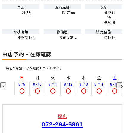
年式
走行距離
保証
21(R3)
11.1万km
保証付
1年
無制限
車検有無
修復歴
法定整備
車検整備付
修復歴無し
整備込
来店予約・在庫確認
来店ご希望日◯を選択してください。
土
日
月
火
水
木
金
土
日
9/5
8/9
8/10
8/11
8/12
8/13
8/14
8/15
8/1
堺店
072-294-6861