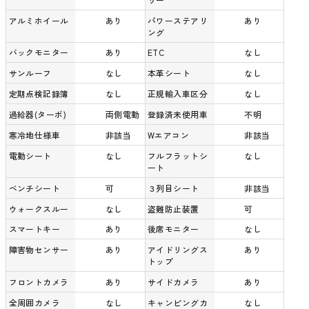
アルミホイール
あり
パワーステアリ
あり
ング
バックモニター
あり
ETC
なし
サンルーフ
なし
本革シート
なし
定期点検記録簿
なし
正規輸入車区分
なし
過給器(ターボ)
両側電動
登録済未使用車
不明
寒冷地仕様車
非該当
Wエアコン
非該当
電動シート
なし
フルフラットシ
なし
ート
ベンチシート
可
３列目シート
非該当
ウォークスルー
なし
盗難防止装置
可
スマートキー
あり
後席モニター
なし
障害物センサー
あり
アイドリングス
あり
トップ
フロントカメラ
あり
サイドカメラ
あり
全周囲カメラ
なし
キャンピングカ
なし