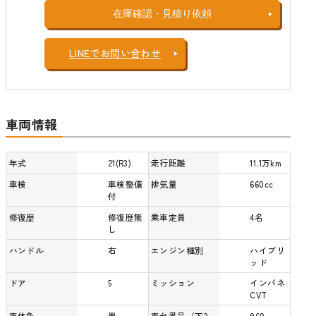
在庫確認・見積り依頼
LINEでお問い合わせ
車両情報
年式
21(R3)
走行距離
11.1万km
車検
車検整備
排気量
660cc
付
修復歴
修復歴無
乗車定員
4名
し
ハンドル
右
エンジン種別
ハイブリ
ッド
ドア
5
ミッション
インパネ
CVT
車体色
黒
車台番号（下3
960