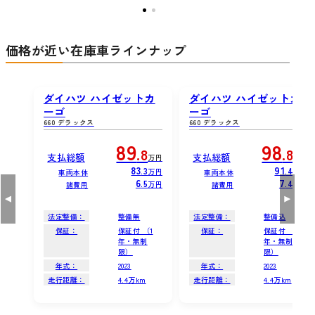
価格が近い在庫車ラインナップ
ダイハツ ハイゼットカ
ダイハツ ハイゼットカ
ーゴ
ーゴ
660 デラックス
660 デラックス
89
98
.8
.8
支払総額
支払総額
万円
万円
83
91
.3
.4
万円
万円
車両本体
車両本体
6
7
.5
.4
万円
万円
諸費用
諸費用
法定整備：
整備無
法定整備：
整備込
保証：
保証付 （1
保証：
保証付 （1
年・無制
年・無制
限）
限）
年式：
2023
年式：
2023
走行距離：
4.4万km
走行距離：
4.4万km