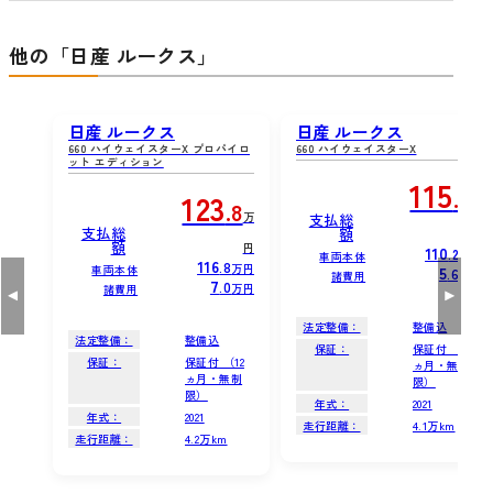
他の「日産 ルークス」
日産 ルークス
日産 ルークス
660 ハイウェイスターX プロパイロ
660 ハイウェイスターX
ット エディション
115
.8
123
万
.8
万
支払総
支払総
額
円
額
円
110
.2
万円
車両本体
116
.8
万円
車両本体
5
.6
万円
諸費用
7
.0
万円
諸費用
法定整備：
整備込
法定整備：
整備込
保証：
保証付 （12
保証：
保証付 （12
ヵ月・無制
ヵ月・無制
限）
限）
年式：
2021
年式：
2021
走行距離：
4.1万km
走行距離：
4.2万km