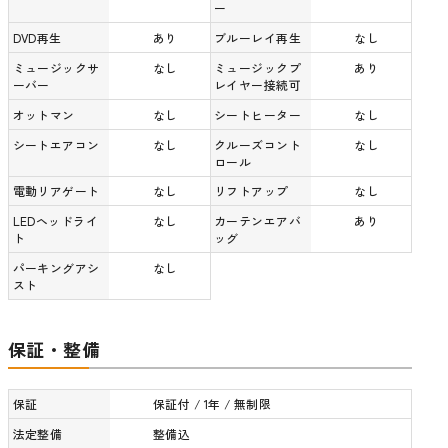
ー
DVD再生
あり
ブルーレイ再生
なし
ミュージックサ
なし
ミュージックプ
あり
ーバー
レイヤー接続可
オットマン
なし
シートヒーター
なし
シートエアコン
なし
クルーズコント
なし
ロール
電動リアゲート
なし
リフトアップ
なし
LEDヘッドライ
なし
カーテンエアバ
あり
ト
ッグ
パーキングアシ
なし
スト
保証・整備
保証
保証付 / 1年 / 無制限
法定整備
整備込