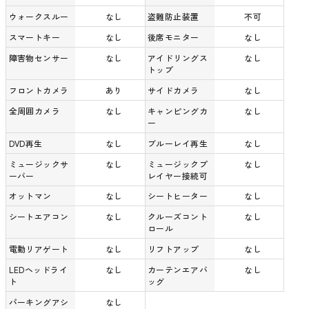
ウォークスルー
なし
盗難防止装置
不可
スマートキー
なし
後席モニター
なし
障害物センサー
なし
アイドリングス
なし
トップ
フロントカメラ
あり
サイドカメラ
なし
全周囲カメラ
なし
キャンピングカ
なし
ー
DVD再生
なし
ブルーレイ再生
なし
ミュージックサ
なし
ミュージックプ
なし
ーバー
レイヤー接続可
オットマン
なし
シートヒーター
なし
シートエアコン
なし
クルーズコント
なし
ロール
電動リアゲート
なし
リフトアップ
なし
LEDヘッドライ
なし
カーテンエアバ
なし
ト
ッグ
パーキングアシ
なし