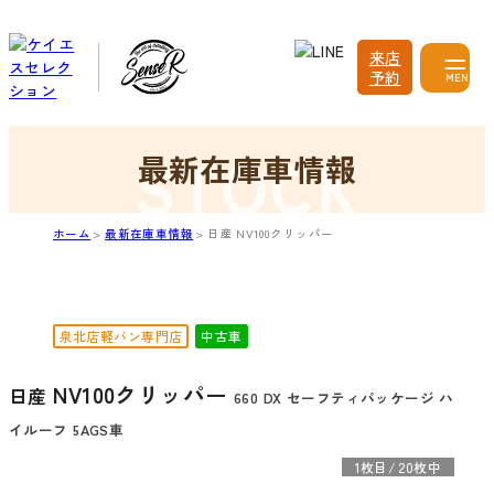
来店
予約
MENU
最新在庫車情報
ホーム
最新在庫車情報
日産 NV100クリッパー
泉北店軽バン専門店
中古車
NV100クリッパー
日産
660 DX セーフティパッケージ ハ
イルーフ 5AGS車
1
枚目
/
20
枚中