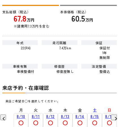
支払総額（税込）
本体価格（税込）
67.8
60.5
万円
万円
※諸費用7.3万円を含む
年式
走行距離
保証
22(R4)
7.4万km
保証付
1年
無制限
車検有無
修復歴
法定整備
車検整備付
修復歴無し
整備込
来店予約・在庫確認
来店ご希望日◯を選択してください。
日
月
火
水
木
金
土
日
月
9/6
8/10
8/11
8/12
8/13
8/14
8/15
8/16
8/1