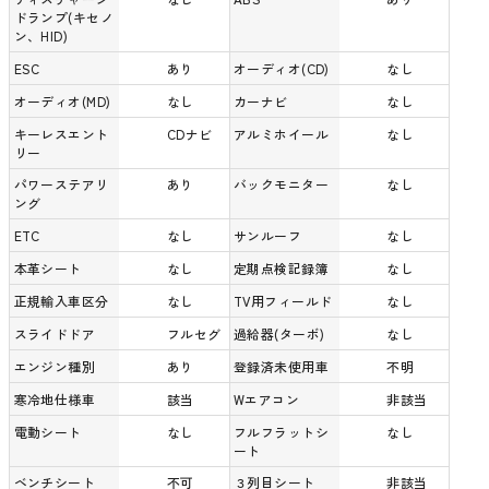
ドランプ(キセノ
ン、HID)
ESC
あり
オーディオ(CD)
なし
オーディオ(MD)
なし
カーナビ
なし
キーレスエント
CDナビ
アルミホイール
なし
リー
パワーステアリ
あり
バックモニター
なし
ング
ETC
なし
サンルーフ
なし
本革シート
なし
定期点検記録簿
なし
正規輸入車区分
なし
TV用フィールド
なし
スライドドア
フルセグ
過給器(ターボ)
なし
エンジン種別
あり
登録済未使用車
不明
寒冷地仕様車
該当
Wエアコン
非該当
電動シート
なし
フルフラットシ
なし
ート
ベンチシート
不可
３列目シート
非該当