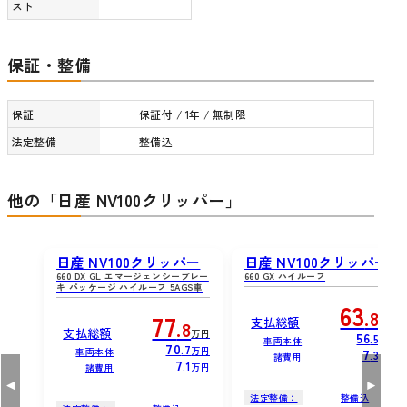
スト
保証・整備
保証
保証付 / 1年 / 無制限
法定整備
整備込
他の「日産 NV100クリッパー」
日産 NV100クリッパー
日産 NV100クリッパー
660 DX GL エマージェンシーブレー
660 GX ハイルーフ
キ パッケージ ハイルーフ 5AGS車
63
.8
77
支払総額
万円
.8
支払総額
万円
56
.5
万円
車両本体
70
.7
万円
車両本体
7
.3
万円
諸費用
7
.1
万円
諸費用
法定整備：
整備込