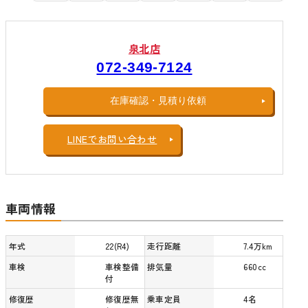
泉北店
072-349-7124
在庫確認・見積り依頼
LINEでお問い合わせ
車両情報
年式
22(R4)
走行距離
7.4万km
車検
車検整備
排気量
660cc
付
修復歴
修復歴無
乗車定員
4名