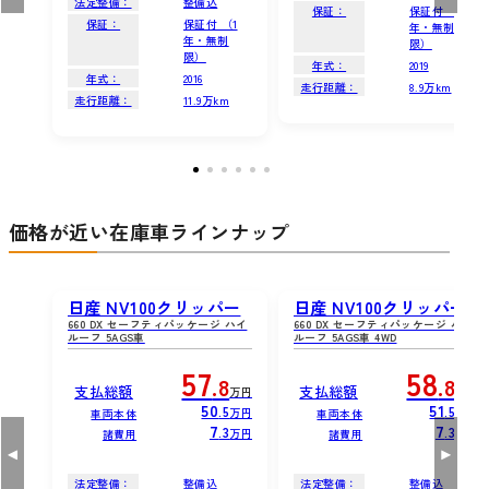
法定整備：
整備込
保証：
保証付 （1
保証：
保証付 （1
年・無制
年・無制
限）
限）
年式：
2019
年式：
2016
走行距離：
8.9万km
走行距離：
11.9万km
価格が近い在庫車ラインナップ
日産 NV100クリッパー
日産 NV100クリッパー
660 DX セーフティパッケージ ハイ
660 DX セーフティパッケージ ハイ
ルーフ 5AGS車
ルーフ 5AGS車 4WD
57
58
.8
.8
支払総額
支払総額
万円
万円
50
51
.5
.5
万円
万円
車両本体
車両本体
7
7
.3
.3
万円
万円
諸費用
諸費用
法定整備：
整備込
法定整備：
整備込