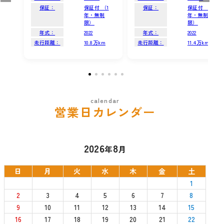
保証：
保証付 （1
保証：
保証付 （1
年・無制
年・無制
限）
限）
年式：
2022
年式：
2022
走行距離：
10.8万km
走行距離：
11.4万km
営業日カレンダー
2026
8
年
月
日
月
火
水
木
金
土
1
2
3
4
5
6
7
8
9
10
11
12
13
14
15
16
17
18
19
20
21
22