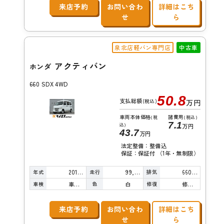
来店予約
お問い合わ
詳細はこち
せ
ら
泉北店軽バン専門店
中古車
アクティバン
ホンダ
660 SDX 4WD
50.8
支払総額
(税込)
万円
車両本体価格
諸費用
(税
(税込)
7.1
込)
万円
43.7
万円
法定整備：整備込
保証：保証付 （1年・無制限）
年式
走行
排気
2016年
99,000km
660cc
車検
色
修復
車検整備付
白
修復歴無し
来店予約
お問い合わ
詳細はこち
せ
ら