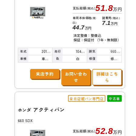
51.8
支払総額
(税込)
万円
車両本体価格
諸費用
(税
(税込)
7.1
込)
万円
44.7
万円
法定整備：整備込
保証：保証付 （1年・無制限）
年式
走行
排気
2017年
104,000km
660cc
車検
色
修復
車検整備付
白
修復歴無し
来店予約
お問い合わ
詳細はこち
せ
ら
泉北店軽バン専門店
中古車
アクティバン
ホンダ
660 SDX
52.8
支払総額
(税込)
万円