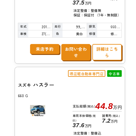
37.5
万円
法定整備：整備無
保証：保証付 （1年・無制限）
年式
走行
排気
2014年
99,000km
660cc
車検
色
修復
27(R9)/07
黄白
修復歴無し
来店予約
お問い合わ
詳細はこち
せ
ら
堺店軽自動車専門店
中古車
ハスラー
スズキ
660 G
44.8
支払総額
(税込)
万円
車両本体価格
諸費用
(税
(税込)
7.2
込)
万円
37.6
万円
法定整備：整備込