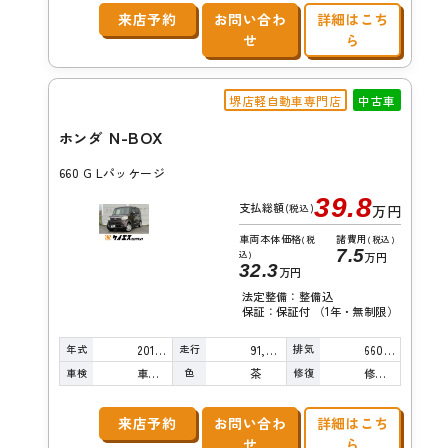
来店予約
お問い合わ
詳細はこち
せ
ら
堺店軽自動車専門店
中古車
N-BOX
ホンダ
660 G Lパッケージ
39.8
支払総額
(税込)
万円
車両本体価格
諸費用
(税
(税込)
7.5
込)
万円
32.3
万円
法定整備：整備込
保証：保証付 （1年・無制限）
年式
走行
排気
2015年
91,000km
660cc
車検
色
修復
車検整備付
茶
修復歴無し
来店予約
お問い合わ
詳細はこち
せ
ら