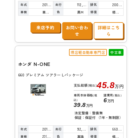
年式
走行
排気
2014年
112,000km
2000cc
車検
色
修復
車検整備付
黒Ｍ
修復歴無し
来店予約
お問い合わ
詳細はこち
せ
ら
堺店軽自動車専門店
中古車
N-ONE
ホンダ
660 プレミアム ツアラー Lパッケージ
45.8
支払総額
(税込)
万円
車両本体価格
諸費用
(税
(税込)
6
込)
万円
39.8
万円
法定整備：整備無
保証：保証付 （1年・無制限）
年式
走行
排気
2013年
92,000km
660cc
車検
色
修復
27(R9)/03
真珠
修復歴無し