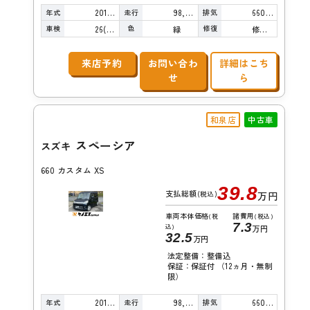
年式
走行
排気
2014年
98,000km
660cc
車検
色
修復
26(R8)/10
緑
修復歴無し
来店予約
お問い合わ
詳細はこち
せ
ら
和泉店
中古車
スペーシア
スズキ
660 カスタム XS
39.8
支払総額
(税込)
万円
車両本体価格
諸費用
(税
(税込)
7.3
込)
万円
32.5
万円
法定整備：整備込
保証：保証付 （12ヵ月・無制
限）
年式
走行
排気
2015年
98,000km
660cc