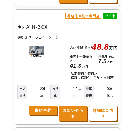
堺店軽自動車専門店
中古車
N-BOX
ホンダ
660 G ターボLパッケージ
48.8
支払総額
(税込)
万円
車両本体価格
諸費用
(税
(税込)
7.5
込)
万円
41.3
万円
法定整備：整備込
保証：保証付 （1年・無制限）
年式
走行
排気
2015年
110,000km
660cc
車検
色
修復
車検整備付
白
修復歴無し
来店予約
お問い合わ
詳細はこち
せ
ら