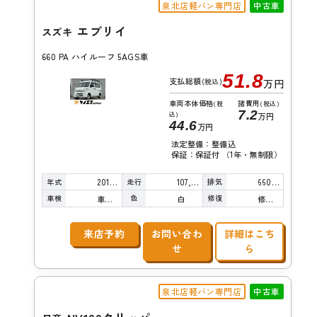
泉北店軽バン専門店
中古車
エブリイ
スズキ
660 PA ハイルーフ 5AGS車
51.8
支払総額
(税込)
万円
車両本体価格
諸費用
(税
(税込)
7.2
込)
万円
44.6
万円
法定整備：整備込
保証：保証付 （1年・無制限）
年式
走行
排気
2016年
107,000km
660cc
車検
色
修復
車検整備付
白
修復歴無し
来店予約
お問い合わ
詳細はこち
せ
ら
泉北店軽バン専門店
中古車