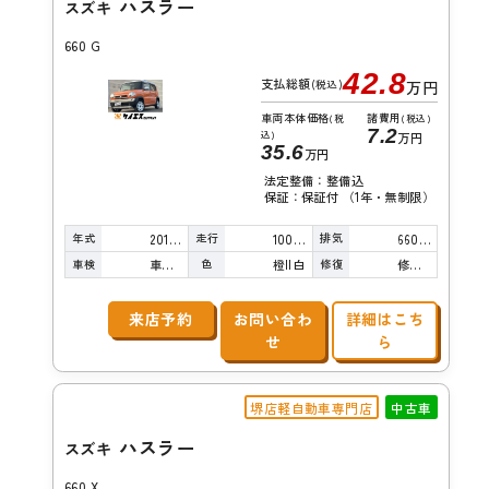
ハスラー
スズキ
660 G
42.8
支払総額
(税込)
万円
車両本体価格
諸費用
(税
(税込)
7.2
込)
万円
35.6
万円
法定整備：整備込
保証：保証付 （1年・無制限）
年式
走行
排気
2014年
100,000km
660cc
車検
色
修復
車検整備付
橙II白
修復歴無し
来店予約
お問い合わ
詳細はこち
せ
ら
堺店軽自動車専門店
中古車
ハスラー
スズキ
660 X