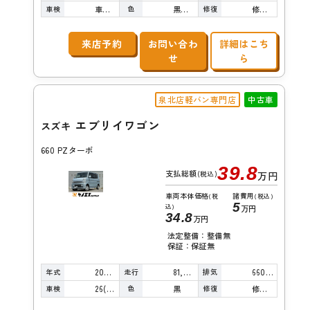
車検
色
修復
車検整備付
黒真珠
修復歴無し
来店予約
お問い合わ
詳細はこち
せ
ら
泉北店軽バン専門店
中古車
エブリイワゴン
スズキ
660 PZターボ
39.8
支払総額
(税込)
万円
車両本体価格
諸費用
(税
(税込)
5
込)
万円
34.8
万円
法定整備：整備無
保証：保証無
年式
走行
排気
2007年
81,000km
660cc
車検
色
修復
26(R8)/12
黒
修復歴無し