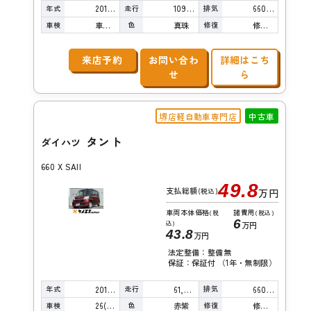
年式
走行
排気
2013年
109,000km
660cc
車検
色
修復
車検整備付
真珠
修復歴無し
来店予約
お問い合わ
詳細はこち
せ
ら
堺店軽自動車専門店
中古車
タント
ダイハツ
660 X SAII
49.8
支払総額
(税込)
万円
車両本体価格
諸費用
(税
(税込)
6
込)
万円
43.8
万円
法定整備：整備無
保証：保証付 （1年・無制限）
年式
走行
排気
2015年
61,000km
660cc
車検
色
修復
26(R8)/09
赤紫
修復歴無し