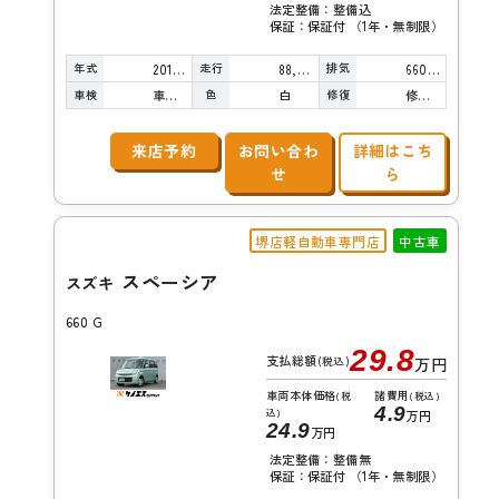
法定整備：整備込
保証：保証付 （1年・無制限）
年式
走行
排気
2013年
88,000km
660cc
車検
色
修復
車検整備付
白
修復歴無し
来店予約
お問い合わ
詳細はこち
せ
ら
堺店軽自動車専門店
中古車
スペーシア
スズキ
660 G
29.8
支払総額
(税込)
万円
車両本体価格
諸費用
(税
(税込)
4.9
込)
万円
24.9
万円
法定整備：整備無
保証：保証付 （1年・無制限）