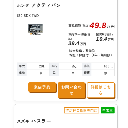
アクティバン
ホンダ
660 SDX 4WD
49.8
支払総額
(税込)
万円
車両本体価格
諸費用
(税
(税込)
10.4
込)
万円
39.4
万円
法定整備：整備込
保証：保証付 （1年・無制限）
年式
走行
排気
2014年
65,000km
660cc
車検
色
修復
車検整備付
白
修復歴無し
来店予約
お問い合わ
詳細はこち
せ
ら
堺店軽自動車専門店
中古車
ハスラー
スズキ