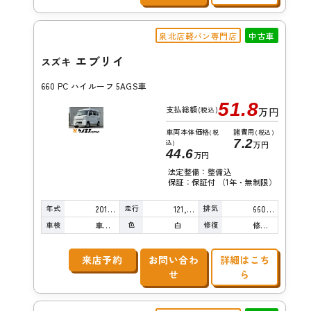
泉北店軽バン専門店
中古車
エブリイ
スズキ
660 PC ハイルーフ 5AGS車
51.8
支払総額
(税込)
万円
車両本体価格
諸費用
(税
(税込)
7.2
込)
万円
44.6
万円
法定整備：整備込
保証：保証付 （1年・無制限）
年式
走行
排気
2018年
121,000km
660cc
車検
色
修復
車検整備付
白
修復歴無し
来店予約
お問い合わ
詳細はこち
せ
ら