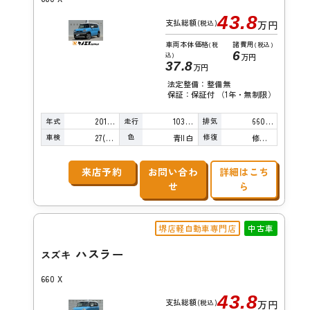
43.8
支払総額
(税込)
万円
車両本体価格
諸費用
(税
(税込)
6
込)
万円
37.8
万円
法定整備：整備無
保証：保証付 （1年・無制限）
年式
走行
排気
2016年
103,000km
660cc
車検
色
修復
27(R9)/03
青II白
修復歴無し
来店予約
お問い合わ
詳細はこち
せ
ら
堺店軽自動車専門店
中古車
ハスラー
スズキ
660 X
43.8
支払総額
(税込)
万円