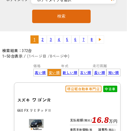
検索
1
2
3
4
5
6
7
8
検索結果：
372
台
1~50台表示 /
(1ページ目 /8ページ中)
価格
年式
走行距離
高い順
安い順
新しい順
古い順
長い順
短い順
堺店軽自動車専門店
中古車
ワゴンR
スズキ
660 FX リミテッド II
16.8
支払総額
(税込)
万円
車両本体価格
諸費用
(税
(税込)