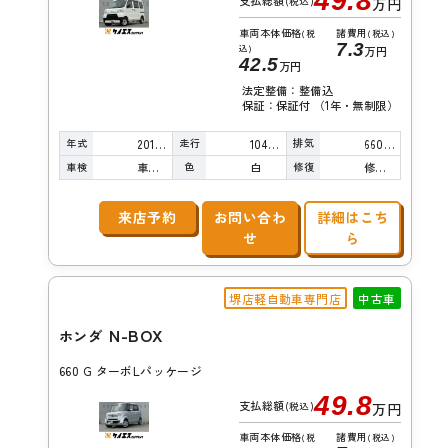
49.8
支払総額
(税込)
万円
車両本体価格
諸費用
(税
(税込)
7.3
込)
万円
42.5
万円
法定整備：整備込
保証：保証付 （1年・無制限）
年式
走行
排気
2018年
104,000km
660cc
車検
色
修復
車検整備付
白
修復歴有り
来店予約
お問い合わ
詳細はこち
せ
ら
堺店軽自動車専門店
中古車
N-BOX
ホンダ
660 G ターボLパッケージ
49.8
支払総額
(税込)
万円
車両本体価格
諸費用
(税
(税込)