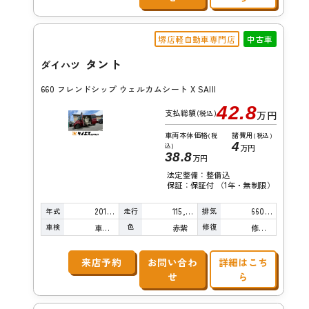
堺店軽自動車専門店
中古車
タント
ダイハツ
660 フレンドシップ ウェルカムシート X SAIII
42.8
支払総額
(税込)
万円
車両本体価格
諸費用
(税
(税込)
4
込)
万円
38.8
万円
法定整備：整備込
保証：保証付 （1年・無制限）
年式
走行
排気
2016年
115,000km
660cc
車検
色
修復
車検整備付
赤紫
修復歴無し
来店予約
お問い合わ
詳細はこち
せ
ら