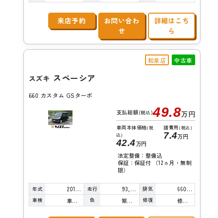
来店予約
お問い合わ
詳細はこち
せ
ら
和泉店
中古車
スペーシア
スズキ
660 カスタム GSターボ
49.8
支払総額
(税込)
万円
車両本体価格
諸費用
(税
(税込)
7.4
込)
万円
42.4
万円
法定整備：整備込
保証：保証付 （12ヵ月・無制
限）
年式
走行
排気
2016年
93,000km
660cc
車検
色
修復
車検整備付
紫真珠
修復歴無し