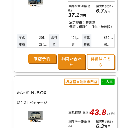
車両本体価格
諸費用
(税
(税込)
6.7
込)
万円
37.1
万円
法定整備：整備無
保証：保証付 （1年・無制限）
年式
走行
排気
2015年
101,000km
660cc
車検
色
修復
28(R10)/04
青
修復歴無し
来店予約
お問い合わ
詳細はこち
せ
ら
堺店軽自動車専門店
中古車
N-BOX
ホンダ
660 G Lパッケージ
43.8
支払総額
(税込)
万円
車両本体価格
諸費用
(税
(税込)
6.3
込)
万円