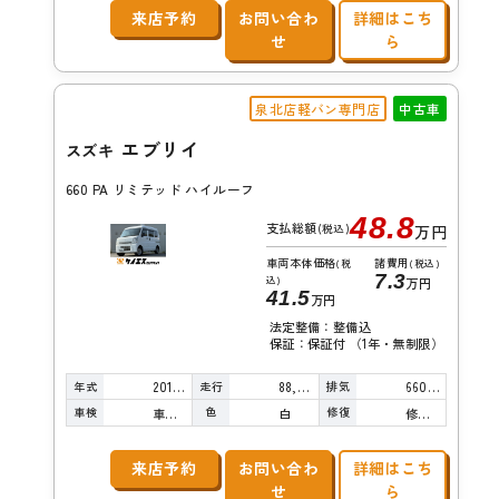
来店予約
お問い合わ
詳細はこち
せ
ら
泉北店軽バン専門店
中古車
エブリイ
スズキ
660 PA リミテッド ハイルーフ
48.8
支払総額
(税込)
万円
車両本体価格
諸費用
(税
(税込)
7.3
込)
万円
41.5
万円
法定整備：整備込
保証：保証付 （1年・無制限）
年式
走行
排気
2016年
88,000km
660cc
車検
色
修復
車検整備付
白
修復歴無し
来店予約
お問い合わ
詳細はこち
せ
ら