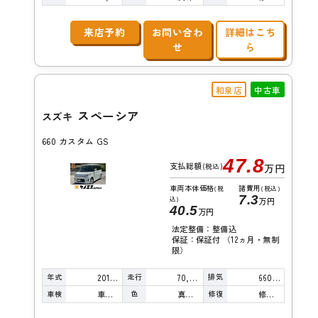
来店予約
お問い合わ
詳細はこち
せ
ら
和泉店
中古車
スペーシア
スズキ
660 カスタム GS
47.8
支払総額
(税込)
万円
車両本体価格
諸費用
(税
(税込)
7.3
込)
万円
40.5
万円
法定整備：整備込
保証：保証付 （12ヵ月・無制
限）
年式
走行
排気
2015年
70,000km
660cc
車検
色
修復
車検整備付
真珠白
修復歴無し