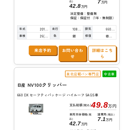
7
込)
万円
42.8
万円
法定整備：整備無
保証：保証付 （1年・無制限）
年式
走行
排気
2015年
108,000km
660cc
車検
色
修復
26(R8)/10
銀
修復歴無し
来店予約
お問い合わ
詳細はこち
せ
ら
泉北店軽バン専門店
中古車
NV100クリッパー
日産
660 DX セーフティパッケージ ハイルーフ 5AGS車
49.8
支払総額
(税込)
万円
車両本体価格
諸費用
(税
(税込)
7.1
込)
万円
42.7
万円