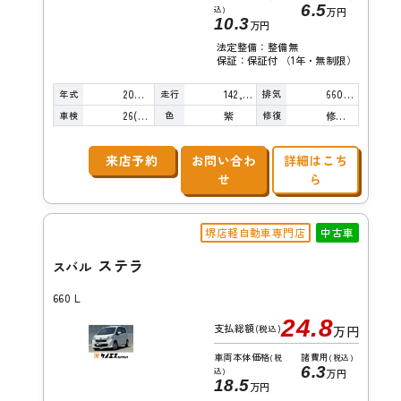
6.5
込)
万円
10.3
万円
法定整備：整備無
保証：保証付 （1年・無制限）
年式
走行
排気
2009年
142,000km
660cc
車検
色
修復
26(R8)/08
紫
修復歴無し
来店予約
お問い合わ
詳細はこち
せ
ら
堺店軽自動車専門店
中古車
ステラ
スバル
660 L
24.8
支払総額
(税込)
万円
車両本体価格
諸費用
(税
(税込)
6.3
込)
万円
18.5
万円