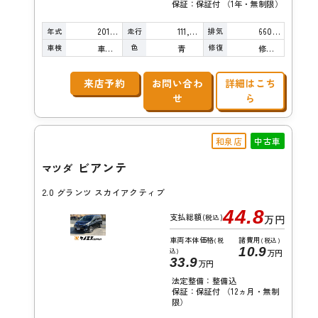
保証：保証付 （1年・無制限）
年式
走行
排気
2014年
111,000km
660cc
車検
色
修復
車検整備付
青
修復歴無し
来店予約
お問い合わ
詳細はこち
せ
ら
和泉店
中古車
ビアンテ
マツダ
2.0 グランツ スカイアクティブ
44.8
支払総額
(税込)
万円
車両本体価格
諸費用
(税
(税込)
10.9
込)
万円
33.9
万円
法定整備：整備込
保証：保証付 （12ヵ月・無制
限）