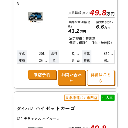
G
49.8
支払総額
(税込)
万円
車両本体価格
諸費用
(税
(税込)
6.6
込)
万円
43.2
万円
法定整備：整備無
保証：保証付 （1年・無制限）
年式
走行
排気
2015年
87,000km
660cc
車検
色
修復
27(R9)/04
青II白
修復歴無し
来店予約
お問い合わ
詳細はこち
せ
ら
泉北店軽バン専門店
中古車
ハイゼットカーゴ
ダイハツ
660 デラックス ハイルーフ