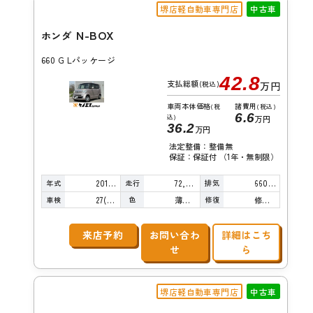
堺店軽自動車専門店
中古車
N-BOX
ホンダ
660 G Lパッケージ
42.8
支払総額
(税込)
万円
車両本体価格
諸費用
(税
(税込)
6.6
込)
万円
36.2
万円
法定整備：整備無
保証：保証付 （1年・無制限）
年式
走行
排気
2012年
72,000km
660cc
車検
色
修復
27(R9)/12
薄桃Ｍ
修復歴無し
来店予約
お問い合わ
詳細はこち
せ
ら
堺店軽自動車専門店
中古車