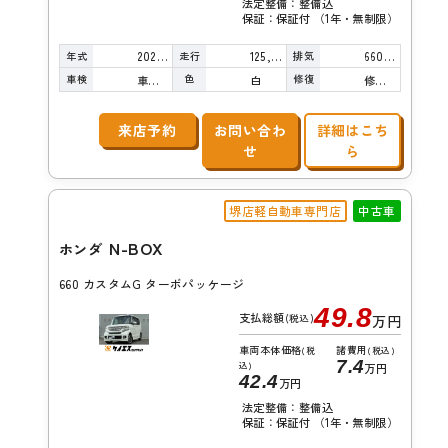
法定整備：整備込
保証：保証付 （1年・無制限）
年式
走行
排気
2020年
125,000km
660cc
車検
色
修復
車検整備付
白
修復歴無し
来店予約
お問い合わ
詳細はこち
せ
ら
堺店軽自動車専門店
中古車
N-BOX
ホンダ
660 カスタムG ターボパッケージ
49.8
支払総額
(税込)
万円
車両本体価格
諸費用
(税
(税込)
7.4
込)
万円
42.4
万円
法定整備：整備込
保証：保証付 （1年・無制限）