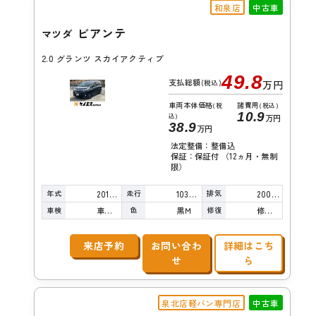
和泉店
中古車
ビアンテ
マツダ
2.0 グランツ スカイアクティブ
49.8
支払総額
(税込)
万円
車両本体価格
諸費用
(税
(税込)
10.9
込)
万円
38.9
万円
法定整備：整備込
保証：保証付 （12ヵ月・無制
限）
年式
走行
排気
2015年
103,000km
2000cc
車検
色
修復
車検整備付
黒Ｍ
修復歴無し
来店予約
お問い合わ
詳細はこち
せ
ら
泉北店軽バン専門店
中古車