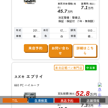
車両本体価格
諸費用
(税
(税込)
7.1
込)
万円
45.7
万円
法定整備：整備込
保証：保証付 （1年・無制限）
年式
走行
排気
2016年
67,000km
660cc
車検
色
修復
車検整備付
白
修復歴無し
来店予約
お問い合わ
詳細はこち
せ
ら
泉北店軽バン専門店
中古車
エブリイ
スズキ
660 PC ハイルーフ
52.8
支払総額
(税込)
万円
TEL
在庫検索
来店予約
店舗情報
車両本体価格
諸費用
(税
(税込)
7.3
込)
万円