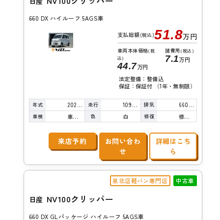
NV100クリッパー
日産
660 DX ハイルーフ 5AGS車
51.8
支払総額
(税込)
万円
車両本体価格
諸費用
(税
(税込)
7.1
込)
万円
44.7
万円
法定整備：整備込
保証：保証付 （1年・無制限）
年式
走行
排気
2020年
109,000km
660cc
車検
色
修復
車検整備付
白
修復歴無し
来店予約
お問い合わ
詳細はこち
せ
ら
泉北店軽バン専門店
中古車
NV100クリッパー
日産
660 DX GLパッケージ ハイルーフ 5AGS車