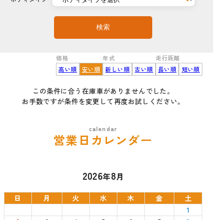
検索
価格
年式
走行距離
高い順
安い順
新しい順
古い順
長い順
短い順
この条件に合う在庫車がありませんでした。
お手数ですが条件を変更して再度お試しください。
営業日カレンダー
2026
8
年
月
日
月
火
水
木
金
土
1